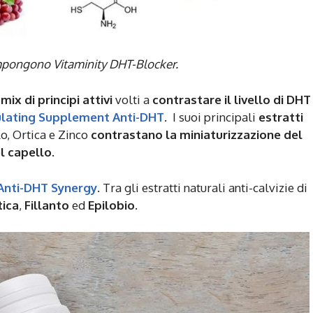
e compongono Vitaminity DHT-Blocker.
n
mix di principi attivi
volti a
contrastare il livello di DHT
lating Supplement Anti-DHT
. I suoi principali
estratti
o, Ortica e Zinco
contrastano la miniaturizzazione del
el capello
.
Anti-DHT Synergy
. Tra gli estratti naturali anti-calvizie di
ica
,
Fillanto
ed
Epilobio
.