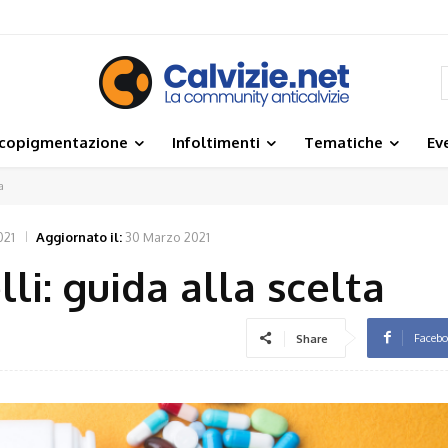
icopigmentazione
Infoltimenti
Tematiche
Ev
a
021
Aggiornato il:
30 Marzo 2021
li: guida alla scelta
Faceb
Share