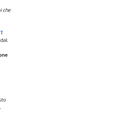
i che
T
 dal
ione
sto
.