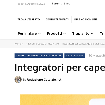
Forums
Shop
sabato, Agosto 8, 2026
TROVA L’ESPERTO
CENTRI TRAPIANTI
DIAGNOSI ON LINE
Per iniziare
Prodotti
Trapianto
Tr
Home
I migliori prodotti anticalvizie
Integratori per capelli: guida alla scelt
30 Marzo 2
I MIGLIORI PRODOTTI ANTICALVIZIE
CALVIZIE.NET
Integratori per capel
By
Redazione Calvizie.net