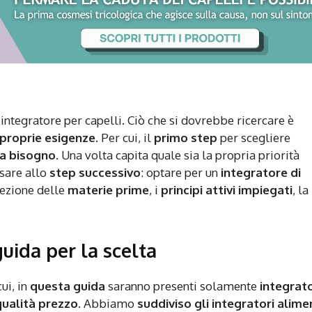
integratore per capelli. Ciò che si dovrebbe ricercare è
 proprie esigenze
. Per cui, il
primo step
per scegliere
 ha bisogno
. Una volta capita quale sia la propria priorità
ssare allo
step successivo
: optare per un
integratore di
elezione delle
materie prime
, i
principi attivi impiegati
, la
guida per la scelta
ui, in
questa guida
saranno presenti solamente
integrato
qualità prezzo
. Abbiamo
suddiviso gli integratori alime