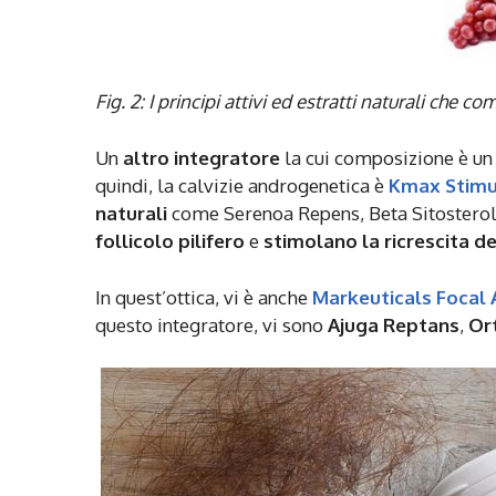
Fig. 2: I principi attivi ed estratti naturali ch
Un
altro integratore
la cui composizione è u
quindi, la calvizie androgenetica è
Kmax Stimu
naturali
come Serenoa Repens, Beta Sitosterol
follicolo pilifero
e
stimolano la ricrescita d
In quest’ottica, vi è anche
Markeuticals Focal 
questo integratore, vi sono
Ajuga Reptans
,
Ort