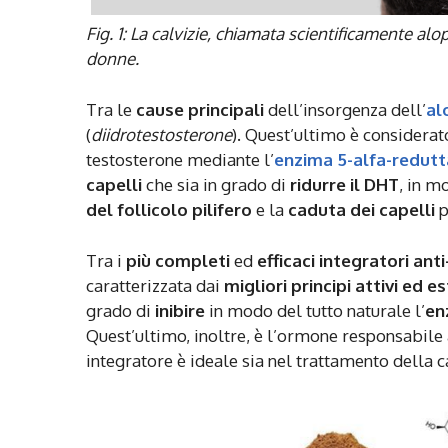
Fig. 1: La calvizie, chiamata scientificamente al
donne.
Tra le
cause principali
dell’insorgenza dell’
al
(
diidrotestosterone
). Quest’ultimo è considerato
testosterone mediante l’
enzima 5-alfa-redutt
capelli
che sia in grado di
ridurre il DHT
, in 
del follicolo pilifero
e la
caduta dei capelli
p
Tra i
più completi
ed
efficaci
integratori ant
caratterizzata dai
migliori principi attivi ed es
grado di
inibire
in modo del tutto naturale l’
en
Quest’ultimo, inoltre, è l’ormone responsabile 
integratore è ideale sia nel trattamento della c