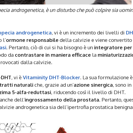
opecia androgenetica, è un disturbo che può colpire sia uomin
opecia androgenetica
, vi è un incremento dei livelli di
DH
 l’
ormone responsabile
della calvizie e viene convertito
asi
. Pertanto, ciò di cui si ha bisogno è un
integratore per
modo da
contrastare in maniera efficace
la
miniaturizzaz
rovocati dalla calvizie.
i-DHT
, vi è
Vitaminity DHT-Blocker
. La sua formulazione è
tratti naturali
che, grazie ad un’
azione sinergica
, sono in
zima 5-alfa-reduttasi
, riducendo così il livello di DHT.
anche dell’
ingrossamento della prostata
. Pertanto, que
alvizie androgenetica sia dell’ipertrofia prostatica benigna