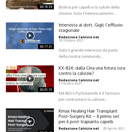
Biotina per capelli e la salute della
00:18:39
chioma. Visto l'interessamento...
Intervista al dott. Gigli: l’effluvio
stagionale
Redazione Calvizie.net
-
18 Ottobre 2021
00:17:21
Dato il grande interesse da parte
della nostra community...
KX-826: dalla Cina una futura cura
contro la calvizie?
Redazione Calvizie.net
-
7 Ottobre 2021
00:01:15
KM-826 o Pyrilutamide è il farmaco
per contrastare la calvizie...
Kmax Healing Hair Transplant
Post-Surgery Kit – Il primo set
per il post-trapianto capelli
Redazione Calvizie.net
-
28 Aprile 2021