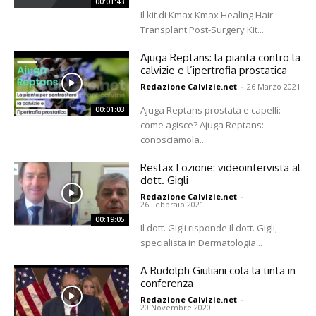
00:01:43
Il kit di Kmax Kmax Healing Hair
Transplant Post-Surgery Kit...
Ajuga Reptans: la pianta contro la
calvizie e l’ipertrofia prostatica
Redazione Calvizie.net
-
26 Marzo 2021
Ajuga Reptans prostata e capelli:
00:01:03
come agisce? Ajuga Reptans:
conosciamola...
Restax Lozione: videointervista al
dott. Gigli
Redazione Calvizie.net
-
26 Febbraio 2021
00:19:05
Il dott. Gigli risponde Il dott. Gigli,
specialista in Dermatologia...
A Rudolph Giuliani cola la tinta in
conferenza
Redazione Calvizie.net
-
20 Novembre 2020