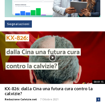
Segnalazioni
00:01:15
KX-826: dalla Cina una futura cura contro la
calvizie?
Redazione Calvizie.net
-
7 Ottobre 2021
4