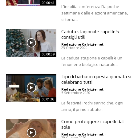
00:00:41
L'insolita conferenza Da poche
settimane dalle elezioni americane,
si torna...
Caduta stagionale capelli: 5
consigli utili
Redazione Calvizie.net
-
23 Ottobre 2020
00:00:59
La caduta stagionale capelli è un
fenomeno biologico naturale...
Tipi di barba: in questa giornata si
celebrano tutti
Redazione Calvizie.net
-
5 Settembre 2020
00:01:03
La festività Pochi sanno che, ogni
anno, il primo sabato...
Come proteggere i capelli dal
sole
Redazione Calvizie.net
-
20 Giugno 2020