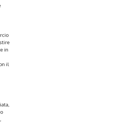
e
rcio
stire
e in
on il
iata,
ro
,