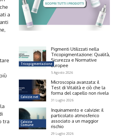
iche
ati a
anti
he,
Pigmenti Utilizzati nella
Tricopigmentazione: Qualità,
tare
Sicurezza e Normative
Tricopigmentazione
Europee
5 Agosto 2026
più
Microscopia avanzata: il
Test di Vitalità e ciò che la
forma del capello non rivela
Calvizie.net
31 Luglio 2026
la
Inquinamento e calvizie: il
di
particolato atmosferico
o tra
associato a un maggior
Calvizie
Comune
rischio
29 Luglio 2026