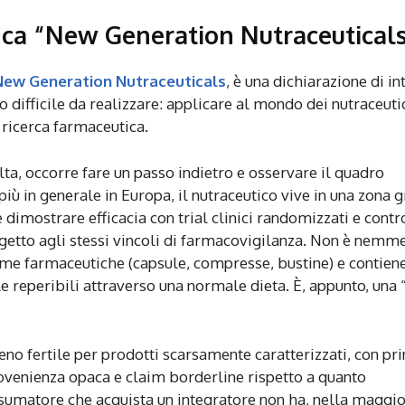
ica “New Generation Nutraceutical
ew Generation Nutraceuticals
, è una dichiarazione di int
 difficile da realizzare: applicare al mondo dei nutraceutic
 ricerca farmaceutica.
elta, occorre fare un passo indietro e osservare il quadro
 più in generale in Europa, il nutraceutico vive in una zona g
dimostrare efficacia con trial clinici randomizzati e contro
etto agli stessi vincoli di farmacovigilanza. Non è nemm
rme farmaceutiche (capsule, compresse, bustine) e contien
lle reperibili attraverso una normale dieta. È, appunto, una 
no fertile per prodotti scarsamente caratterizzati, con pri
rovenienza opaca e claim borderline rispetto a quanto
onsumatore che acquista un integratore non ha, nella maggi