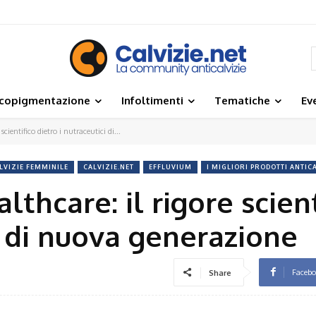
icopigmentazione
Infoltimenti
Tematiche
Ev
cientifico dietro i nutraceutici di...
LVIZIE FEMMINILE
CALVIZIE.NET
EFFLUVIUM
I MIGLIORI PRODOTTI ANTIC
lthcare: il rigore scient
i di nuova generazione
Faceb
Share