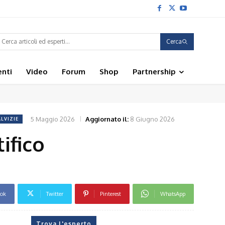
Cerca
enti
Video
Forum
Shop
Partnership
5 Maggio 2026
Aggiornato il:
8 Giugno 2026
ALVIZIE
ifico
ook
Twitter
Pinterest
WhatsApp
Trova l'esperto