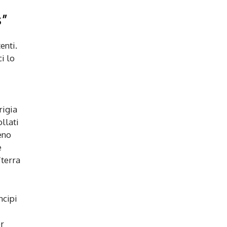
s”
enti.
i lo
rigia
llati
eno
e
“terra
ncipi
or