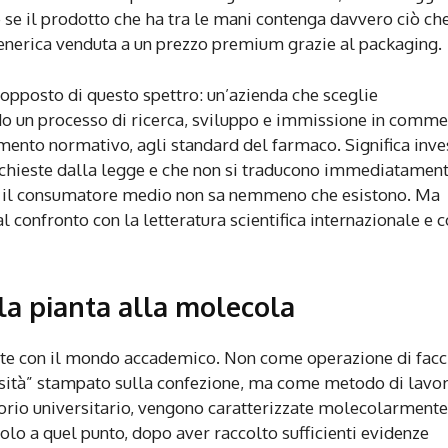
re se il prodotto che ha tra le mani contenga davvero ciò ch
generica venduta a un prezzo premium grazie al packaging.
opposto di questo spettro: un’azienda che sceglie
ndo un processo di ricerca, sviluppo e immissione in comme
mento normativo, agli standard del farmaco. Significa inve
richieste dalla legge e che non si traducono immediatament
hé il consumatore medio non sa nemmeno che esistono. Ma
 confronto con la letteratura scientifica internazionale e c
alla pianta alla molecola
nte con il mondo accademico. Non come operazione di facc
rsità” stampato sulla confezione, ma come metodo di lavo
torio universitario, vengono caratterizzate molecolarmente
 solo a quel punto, dopo aver raccolto sufficienti evidenze