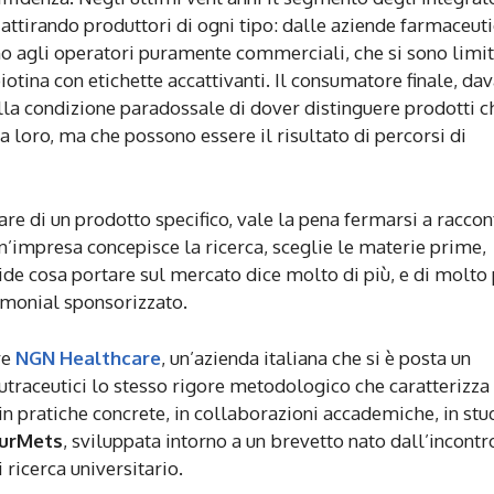
, attirando produttori di ogni tipo: dalle aziende farmaceut
fino agli operatori puramente commerciali, che si sono limit
otina con etichette accattivanti. Il consumatore finale, dav
ella condizione paradossale di dover distinguere prodotti c
loro, ma che possono essere il risultato di percorsi di
re di un prodotto specifico, vale la pena fermarsi a raccon
un’impresa concepisce la ricerca, sceglie le materie prime,
ide cosa portare sul mercato dice molto di più, e di molto 
timonial sponsorizzato.
re
NGN Healthcare
, un’azienda italiana che si è posta un
utraceutici lo stesso rigore metodologico che caratterizza 
in pratiche concrete, in collaborazioni accademiche, in stu
urMets
, sviluppata intorno a un brevetto nato dall’incontr
 ricerca universitario.