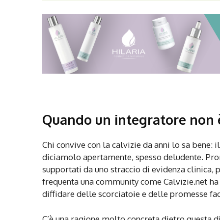
Quando un integratore non è
Chi convive con la calvizie da anni lo sa bene: i
diciamolo apertamente, spesso deludente. Prom
supportati da uno straccio di evidenza clinica
frequenta una community come Calvizie.net ha i
diffidare delle scorciatoie e delle promesse faci
C’è una ragione molto concreta dietro questa di