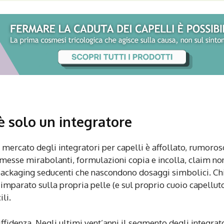
 solo un integratore
l mercato degli integratori per capelli è affollato, rumoros
esse mirabolanti, formulazioni copia e incolla, claim no
, packaging seducenti che nascondono dosaggi simbolici. Ch
mparato sulla propria pelle (e sul proprio cuoio capelluto
li.
ffidenza. Negli ultimi vent’anni il segmento degli integrat