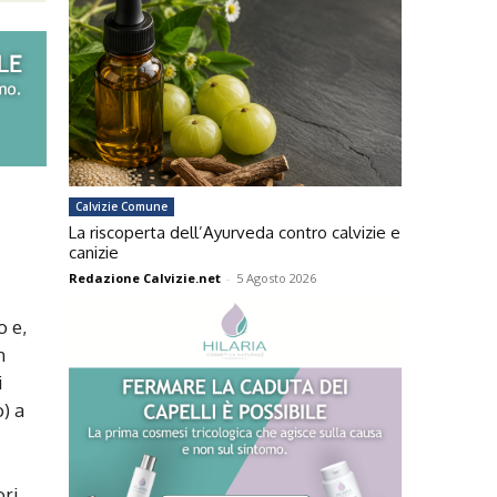
Calvizie Comune
La riscoperta dell’Ayurveda contro calvizie e
canizie
Redazione Calvizie.net
-
5 Agosto 2026
o e,
n
i
) a
ori