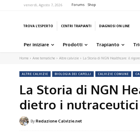
Forums
Shop
venerdì, Agosto 7, 2026
TROVA L’ESPERTO
CENTRI TRAPIANTI
DIAGNOSI ON LINE
Per iniziare
Prodotti
Trapianto
Tr
Home
Aree tematiche
Altre calvizie
La Storia di NGN Healthcare: il rigore s
ALTRE CALVIZIE
BIOLOGIA DEI CAPELLI
CALVIZIE COMUNE
CA
La Storia di NGN Hea
dietro i nutraceutic
By
Redazione Calvizie.net