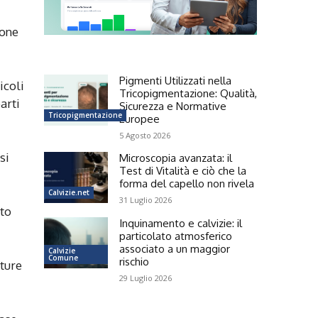
mone
Pigmenti Utilizzati nella
icoli
Tricopigmentazione: Qualità,
arti
Sicurezza e Normative
Tricopigmentazione
Europee
5 Agosto 2026
si
Microscopia avanzata: il
Test di Vitalità e ciò che la
forma del capello non rivela
Calvizie.net
31 Luglio 2026
uto
Inquinamento e calvizie: il
particolato atmosferico
associato a un maggior
Calvizie
Comune
rischio
ature
29 Luglio 2026