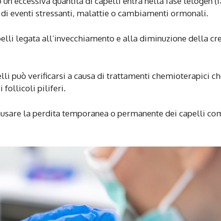
o un’eccessiva quantità di capelli entra nella fase telogen (
a di eventi stressanti, malattie o cambiamenti ormonali.
pelli legata all’invecchiamento e alla diminuzione della cr
pelli può verificarsi a causa di trattamenti chemioterapici c
 follicoli piliferi.
ausare la perdita temporanea o permanente dei capelli co