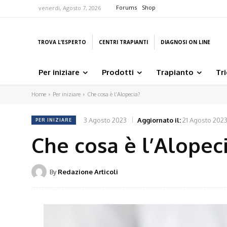
Forums
Shop
venerdì, Agosto 7, 2026
TROVA L’ESPERTO
CENTRI TRAPIANTI
DIAGNOSI ON LINE
Per iniziare
Prodotti
Trapianto
Tr
Home
Per iniziare
Che cosa è l’Alopecia?
3 Agosto 2023
Aggiornato il:
21 Agosto 202
PER INIZIARE
Che cosa è l’Alopec
By
Redazione Articoli