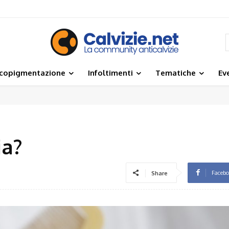
icopigmentazione
Infoltimenti
Tematiche
Ev
3
ia?
Faceb
Share