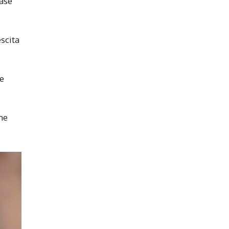
fase
escita
he
me