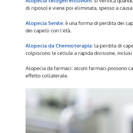
Alopecia telogen effluvium
: si verifica quand
di riposo) e viene poi eliminata, spesso a caus
Alopecia Senile
: è una forma di perdita dei ca
dei capelli con l’età.
Alopecia da Chemioterapia
: la perdita di ca
colpiscono le cellule a rapida divisione, inclusi i
Alopecia da farmaci: alcuni farmaci possono c
effetto collaterale.