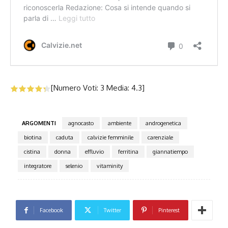
[Numero Voti:
3
Media:
4.3
]
ARGOMENTI
agnocasto
ambiente
androgenetica
biotina
caduta
calvizie femminile
carenziale
cistina
donna
effluvio
ferritina
giannatiempo
integratore
selenio
vitaminity
Facebook
Twitter
Pinterest