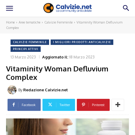
Home
Aree tematiche
Calvizie Femminile
Vitaminity Woman Defluvium
Complex
CALVIZIE FEMMINILE
I MIGLIORI PRODOTTI ANTICALVIZIE
PRINCIPI ATTIVI
13 Marzo 2023
Aggiornato il:
18 Marzo 2023
Vitaminity Woman Defluvium
Complex
By
Redazione Calvizie.net
Facebook
Twitter
Pinterest