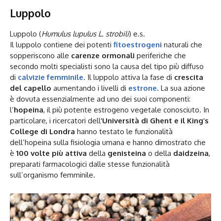
Luppolo
Luppolo (
Humulus lupulus L. strobili
) e.s.
Il luppolo contiene dei potenti
fitoestrogeni
naturali che
sopperiscono alle
carenze ormonali
periferiche che
secondo molti specialisti sono la causa del tipo più diffuso
di
calvizie femminile
. Il luppolo attiva la fase di
crescita
del capello
aumentando i livelli di
estrone
. La sua azione
è dovuta essenzialmente ad uno dei suoi componenti:
l’
hopeina
, il più potente estrogeno vegetale conosciuto. In
particolare, i ricercatori dell
’Università di Ghent e il King’s
College di Londra
hanno testato le funzionalità
dell’hopeina sulla fisiologia umana e hanno dimostrato che
è
100 volte più attiva
della
genisteina
o della
daidzeina
,
preparati farmacologici dalle stesse funzionalità
sull’organismo femminile.