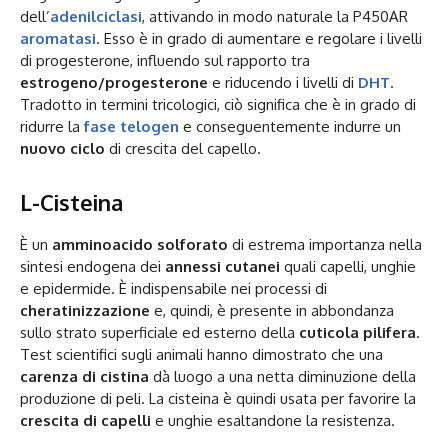
dell’
adenilciclasi
, attivando in modo naturale la P450AR
aromatasi
. Esso è in grado di aumentare e regolare i livelli
di progesterone, influendo sul rapporto tra
estrogeno/progesterone
e riducendo i livelli di
DHT
.
Tradotto in termini tricologici, ciò significa che è in grado di
ridurre la
fase telogen
e conseguentemente indurre un
nuovo ciclo
di crescita del capello.
L-Cisteina
È un
amminoacido solforato
di estrema importanza nella
sintesi endogena dei
annessi cutanei
quali capelli, unghie
e epidermide. È indispensabile nei processi di
cheratinizzazione
e, quindi, è presente in abbondanza
sullo strato superficiale ed esterno della
cuticola pilifera
.
Test scientifici sugli animali hanno dimostrato che una
carenza di cistina
dà luogo a una netta diminuzione della
produzione di peli. La cisteina è quindi usata per favorire la
crescita di capelli
e unghie esaltandone la resistenza.