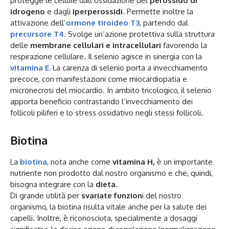
protegge le cellule dall’ossidazione del
perossido di
idrogeno
e dagli
iperperossidi
. Permette inoltre la
attivazione dell’
ormone tiroideo T3
, partendo dal
precursore T4
.
Svolge un’azione protettiva sulla struttura
delle
membrane cellulari e intracellulari
favorendo la
respirazione cellulare. Il selenio agisce in sinergia con la
vitamina E.
La carenza di selenio porta a invecchiamento
precoce, con manifestazioni come miocardiopatia e
micronecrosi del miocardio. In ambito tricologico, il selenio
apporta beneficio contrastando l’invecchiamento dei
follicoli piliferi e lo stress ossidativo negli stessi follicoli.
Biotina
La
biotina
, nota anche come
vitamina H,
è un importante
nutriente non prodotto dal nostro organismo e che, quindi,
bisogna integrare con la
dieta.
Di grande utilità per
svariate funzion
i del nostro
organismo, la biotina risulta vitale anche per la salute dei
capelli. Inoltre, è riconosciuta, specialmente a dosaggi