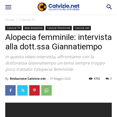
Home
Calvizie TV
Calvizie TV
Aree tematiche
Calvizie Femminile
Calvizie.net
Alopecia femminile: intervista
alla dott.ssa Giannatiempo
In questa video-intervista, affrontiamo con la
dottoressa Giannatiempo un tema sempre troppo
poco trattato: l'alopecia femminile.
By
Redazione Calvizie.net
-
19 Maggio 2022
4792
0