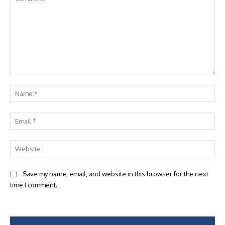
Comment:
Na
Ema
Web
Save my name, email, and website in this browser for the next
time I comment.