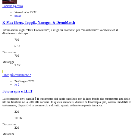
Lozione galenica
Venerdì alle 13:32
proxy
K-Max fibers, Toppik, Nanogen & DermMatch
Informazioni sugli ""Hair Concealers"", i migliori cosmetici per ""mascherare"" la calvizie ed il
diradamento dei capelli.
710
5.5K
Discussioni
710
Messaggi
5.5K
I
Fibre più economiche ?
24 Giugno 2026
io 2
Fototerapia e LLLT
La fototerapia per i capelli è il trattamento del cuoio capelluto con la luce fredda che rappresenta una delle
ultime frontiere nella lotta alla calvizie. In questa sezione si discute di fototerapia: pro, contro, modalità di
trattamento, dispositivi in commercio e di tutto quanto attinente a questa tematica.
220
10.1K
Discussioni
220
Messaggi