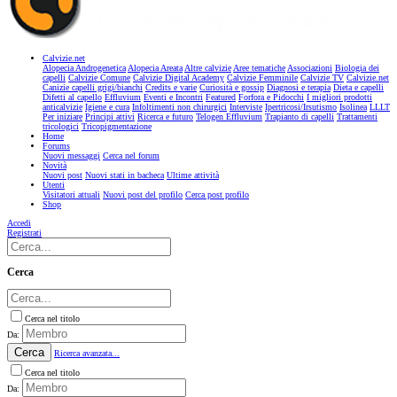
Calvizie.net
Alopecia Androgenetica
Alopecia Areata
Altre calvizie
Aree tematiche
Associazioni
Biologia dei
capelli
Calvizie Comune
Calvizie Digital Academy
Calvizie Femminile
Calvizie TV
Calvizie.net
Canizie capelli grigi/bianchi
Credits e varie
Curiosità e gossip
Diagnosi e terapia
Dieta e capelli
Difetti al capello
Effluvium
Eventi e Incontri
Featured
Forfora e Pidocchi
I migliori prodotti
anticalvizie
Igiene e cura
Infoltimenti non chirurgici
Interviste
Ipertricosi/Irsutismo
Isolinea
LLLT
Per iniziare
Principi attivi
Ricerca e futuro
Telogen Effluvium
Trapianto di capelli
Trattamenti
tricologici
Tricopigmentazione
Home
Forums
Nuovi messaggi
Cerca nel forum
Novità
Nuovi post
Nuovi stati in bacheca
Ultime attività
Utenti
Visitatori attuali
Nuovi post del profilo
Cerca post profilo
Shop
Accedi
Registrati
Cerca
Cerca nel titolo
Da:
Cerca
Ricerca avanzata...
Cerca nel titolo
Da: