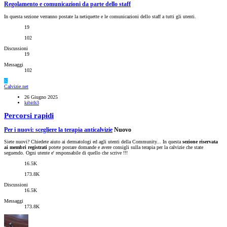
Regolamento e comunicazioni da parte dello staff
In questa sezione verranno postate la netiquette e le comunicazioni dello staff a tutti gli utenti.
19
102
Discussioni
19
Messaggi
102
K
Calvizie.net
26 Giugno 2025
kibith3
Percorsi rapidi
Per i nuovi: scegliere la terapia anticalvizie
Nuovo
Siete nuovi? Chiedete aiuto ai dermatologi ed agli utenti della Community... In questa
sezione riservata
ai membri registrati
potete postare domande e avere consigli sulla terapia per la calvizie che state
seguendo. Ogni utente e' responsabile di quello che scrive !!!
16.5K
173.8K
Discussioni
16.5K
Messaggi
173.8K