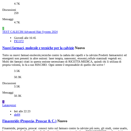
4.7K
Discussioni
259
Messaggi
4.7K
P
TEST CALECIM Advanced Hair System 2024
Giovedì alle 16:45
PICO72
Nuovi farmaci, molecole e tecniche per la calvizie
Nuovo
Tutto su nuovi farmaci-molecole,tecniche contro la caduta dei capelli e la calvizie.Prodotti farmaceutici ed
emergenti non presenti in altre sezioni: laser terapia, nanosomi, etosomi,cellule staminali vegetali ecc.
Molti dei farmaci citati in questa sezione necessitano di RICETTA MEDICA, quindi chi li utilizza di
propria volontà, lo fa a suo RISCHIO. Ogni utente è responsabile di quello che scrive !
3.5K
50.3K
Discussioni
3.5K
Messaggi
50.3K
A
Latanoprost
Ieri alle 22:23
ale84
Finasteride (Propecia, Proscar & C.)
Nuovo
Finasteride, propecia, proscar: conosci tutto sul farmaco contro la calvizie più noto, gli studi, come usarlo,