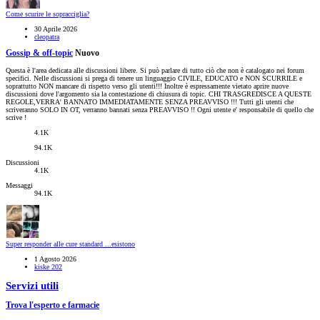
Come scurire le sopracciglia?
30 Aprile 2026
cleopatra
Gossip & off-topic
Nuovo
Questa è l'area dedicata alle discussioni libere. Si può parlare di tutto ciò che non è catalogato nei forum
specifici. Nelle discussioni si prega di tenere un linguaggio CIVILE, EDUCATO e NON SCURRILE e
soprattutto NON mancare di rispetto verso gli utenti!!! Inoltre è espressamente vietato aprire nuove
discussioni dove l'argomento sia la contestazione di chiusura di topic. CHI TRASGREDISCE A QUESTE
REGOLE,VERRA' BANNATO IMMEDIATAMENTE SENZA PREAVVISO !!! Tutti gli utenti che
scriveranno SOLO IN OT, verranno bannati senza PREAVVISO !! Ogni utente e' responsabile di quello che
scrive !
4.1K
94.1K
Discussioni
4.1K
Messaggi
94.1K
Super responder alle cure standard ...esistono
1 Agosto 2026
kiske 202
Servizi utili
Trova l'esperto e farmacie