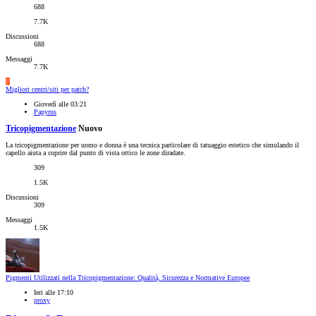
688
7.7K
Discussioni
688
Messaggi
7.7K
P
Migliori centri/siti per patch?
Giovedì alle 03:21
Papyrus
Tricopigmentazione
Nuovo
La tricopigmentazione per uomo e donna è una tecnica particolare di tatuaggio estetico che simulando il
capello aiuta a coprire dal punto di vista ottico le zone diradate.
309
1.5K
Discussioni
309
Messaggi
1.5K
Pigmenti Utilizzati nella Tricopigmentazione: Qualità, Sicurezza e Normative Europee
Ieri alle 17:10
proxy