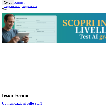
Cerca
Avanzate...
Toggle sidebar
Toggle sidebar
Menu
Ieson Forum
Comunicazioni dello staff