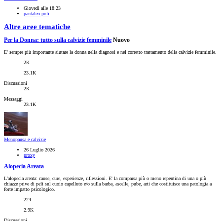
Giovedì alle 18:23
pantaleo poli
Altre aree tematiche
Per la Donna: tutto sulla calvizie femminile
Nuovo
E' sempre più importante aiutare la donna nella diagnosi e nel corretto trattamento della calvizie femminile.
2K
23.1K
Discussioni
2K
Messaggi
23.1K
Menopausa e calvizie
26 Luglio 2026
proxy
Alopecia Areata
L'alopecia areata: cause, cure, esperienze, riflessioni. E' la comparsa più o meno repentina di una o più
chiazze prive di peli sul cuoio capelluto e/o sulla barba, ascelle, pube, arti che costituisce una patologia a
forte impatto psicologico.
224
2.9K
Discussioni