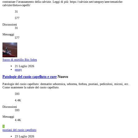
contrastare l’avanzamento della calvizie. Leggi di più: https://calvizie.net/category/aree-tematiche-
calvizie/dieta-e-capelli/
31
577
Discussioni
31
Messaggi
577
Succo di mirtillo Bio Selex
21 Luglio 2026
proxy
Patologie del cuoio capelluto e cure
Nuovo
Patologie del cuoio capelluto: dermatite seborroica, seborrea, forfora, psoriasi, pediculosi, micosi, ecc.
Come mantenere la salute del cuoio capelluto.
593
4.4K
Discussioni
593
Messaggi
4.4K
N
psoriasi del cuoio capelluto
23 Luglio 2026