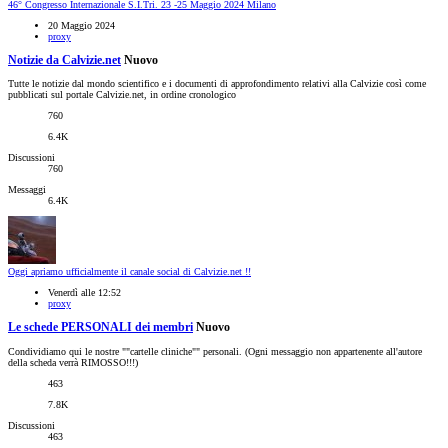
46° Congresso Internazionale S.I.Tri. 23 -25 Maggio 2024 Milano
20 Maggio 2024
proxy
Notizie da Calvizie.net
Nuovo
Tutte le notizie dal mondo scientifico e i documenti di approfondimento relativi alla Calvizie così come
pubblicati sul portale Calvizie.net, in ordine cronologico
760
6.4K
Discussioni
760
Messaggi
6.4K
Oggi apriamo ufficialmente il canale social di Calvizie.net !!
Venerdì alle 12:52
proxy
Le schede PERSONALI dei membri
Nuovo
Condividiamo qui le nostre ""cartelle cliniche"" personali. (Ogni messaggio non appartenente all'autore
della scheda verrà RIMOSSO!!!)
463
7.8K
Discussioni
463