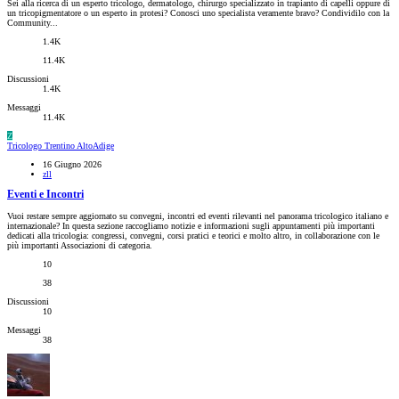
Sei alla ricerca di un esperto tricologo, dermatologo, chirurgo specializzato in trapianto di capelli oppure di
un tricopigmentatore o un esperto in protesi? Conosci uno specialista veramente bravo? Condividilo con la
Community...
1.4K
11.4K
Discussioni
1.4K
Messaggi
11.4K
Z
Tricologo Trentino AltoAdige
16 Giugno 2026
zll
Eventi e Incontri
Vuoi restare sempre aggiornato su convegni, incontri ed eventi rilevanti nel panorama tricologico italiano e
internazionale? In questa sezione raccogliamo notizie e informazioni sugli appuntamenti più importanti
dedicati alla tricologia: congressi, convegni, corsi pratici e teorici e molto altro, in collaborazione con le
più importanti Associazioni di categoria.
10
38
Discussioni
10
Messaggi
38