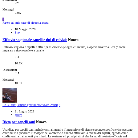
224
Messaggi
2.9K
S
Parere sul mio caso di alopecia areata
18 Maggio 2026
Stex
Effluvio stagionale capelli e tipi di calvizie
Nuovo
Effluvio stagionale capelli e altri tipi di calvizie (telogen effluvium, alopecie cicatriziali ecc.): come
imparare a riconoscerle e a curarle.
911
10.5K
Discussioni
911
Messaggi
10.5K
Ho 36 anni, chiedo gentilmente vostri consigli
21 Luglio 2026
proxy
Dieta per capelli sani
Nuovo
Una dieta per capelli sani include certi alimenti e l’integrazione di alcune sostanze specifiche che possono
contribuire a prevenire l’insorgere della calvizie o almeno attenuare la caduta dei capelli, agendo come
coadiuvanti a trattamenti più mirati. Le sostanze e i principi attivi che hanno dimostrato efficacia nel