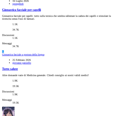
16 Luglio 2026
spongebob
Ginnastica facciale per capelli
Ginnastica facciale per capelli: tutto sulla tecnica che sembra rallentare la caduta dei capelli e stimolare la
ricrescita senza l'uso di farmaci.
1.1K
34.7K
Discussioni
1.1K
Messaggi
34.7K
G
Ginnastica facciale a postura della lingua
25 Febbraio 2026
giovanni paisiello
Tutto salute
Altre domande varie di Medicina generale. Chiedi consiglio ai nostri validi medici!
1.9K
19.5K
Discussioni
1.9K
Messaggi
19.5K