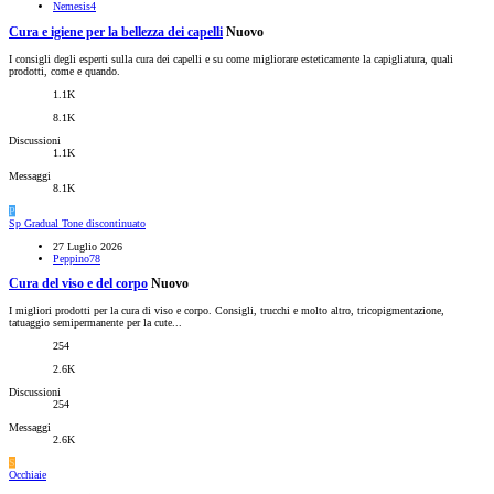
Nemesis4
Cura e igiene per la bellezza dei capelli
Nuovo
I consigli degli esperti sulla cura dei capelli e su come migliorare esteticamente la capigliatura, quali
prodotti, come e quando.
1.1K
8.1K
Discussioni
1.1K
Messaggi
8.1K
P
Sp Gradual Tone discontinuato
27 Luglio 2026
Peppino78
Cura del viso e del corpo
Nuovo
I migliori prodotti per la cura di viso e corpo. Consigli, trucchi e molto altro, tricopigmentazione,
tatuaggio semipermanente per la cute...
254
2.6K
Discussioni
254
Messaggi
2.6K
S
Occhiaie