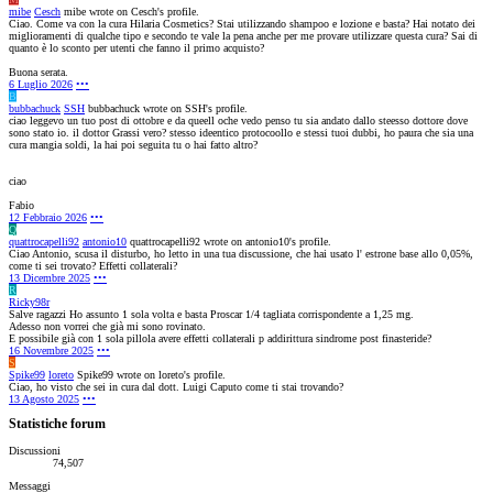
mibe
Cesch
mibe wrote on Cesch's profile.
Ciao. Come va con la cura Hilaria Cosmetics? Stai utilizzando shampoo e lozione e basta? Hai notato dei
miglioramenti di qualche tipo e secondo te vale la pena anche per me provare utilizzare questa cura? Sai di
quanto è lo sconto per utenti che fanno il primo acquisto?
Buona serata.
6 Luglio 2026
•••
B
bubbachuck
SSH
bubbachuck wrote on SSH's profile.
ciao leggevo un tuo post di ottobre e da queell oche vedo penso tu sia andato dallo steesso dottore dove
sono stato io. il dottor Grassi vero? stesso ideentico protocoollo e stessi tuoi dubbi, ho paura che sia una
cura mangia soldi, la hai poi seguita tu o hai fatto altro?
ciao
Fabio
12 Febbraio 2026
•••
Q
quattrocapelli92
antonio10
quattrocapelli92 wrote on antonio10's profile.
Ciao Antonio, scusa il disturbo, ho letto in una tua discussione, che hai usato l' estrone base allo 0,05%,
come ti sei trovato? Effetti collaterali?
13 Dicembre 2025
•••
R
Ricky98r
Salve ragazzi Ho assunto 1 sola volta e basta Proscar 1/4 tagliata corrispondente a 1,25 mg.
Adesso non vorrei che già mi sono rovinato.
E possibile già con 1 sola pillola avere effetti collaterali p addirittura sindrome post finasteride?
16 Novembre 2025
•••
S
Spike99
loreto
Spike99 wrote on loreto's profile.
Ciao, ho visto che sei in cura dal dott. Luigi Caputo come ti stai trovando?
13 Agosto 2025
•••
Statistiche forum
Discussioni
74,507
Messaggi