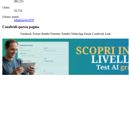
985,221
Utenti
33,753
Ultimo utente
idbadsimpti1978
Condividi questa pagina
Facebook
Twitter
Reddit
Pinterest
Tumblr
WhatsApp
Email
Condividi
Link