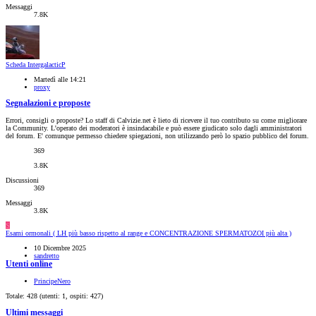
Messaggi
7.8K
Scheda IntergalacticP
Martedì alle 14:21
proxy
Segnalazioni e proposte
Errori, consigli o proposte? Lo staff di Calvizie.net è lieto di ricevere il tuo contributo su come migliorare
la Community. L'operato dei moderatori è insindacabile e può essere giudicato solo dagli amministratori
del forum. E' comunque permesso chiedere spiegazioni, non utilizzando però lo spazio pubblico del forum.
369
3.8K
Discussioni
369
Messaggi
3.8K
S
Esami ormonali ( LH più basso rispetto al range e CONCENTRAZIONE SPERMATOZOI più alta )
10 Dicembre 2025
sandretto
Utenti online
PrincipeNero
Totale: 428 (utenti: 1, ospiti: 427)
Ultimi messaggi