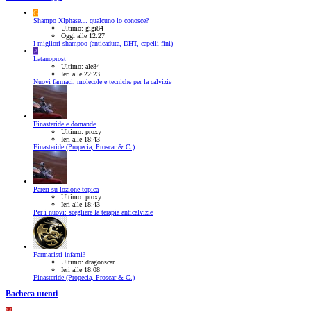
G
Shampo XIphase… qualcuno lo conosce?
Ultimo: gigi84
Oggi alle 12:27
I migliori shampoo (anticaduta, DHT, capelli fini)
A
Latanoprost
Ultimo: ale84
Ieri alle 22:23
Nuovi farmaci, molecole e tecniche per la calvizie
Finasteride e domande
Ultimo: proxy
Ieri alle 18:43
Finasteride (Propecia, Proscar & C.)
Pareri su lozione topica
Ultimo: proxy
Ieri alle 18:43
Per i nuovi: scegliere la terapia anticalvizie
Farmacisti infami?
Ultimo: dragonscar
Ieri alle 18:08
Finasteride (Propecia, Proscar & C.)
Bacheca utenti
M