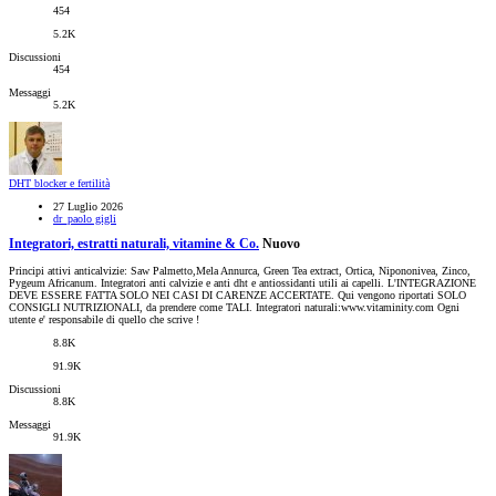
454
5.2K
Discussioni
454
Messaggi
5.2K
DHT blocker e fertilità
27 Luglio 2026
dr_paolo gigli
Integratori, estratti naturali, vitamine & Co.
Nuovo
Principi attivi anticalvizie: Saw Palmetto,Mela Annurca, Green Tea extract, Ortica, Nipononivea, Zinco,
Pygeum Africanum. Integratori anti calvizie e anti dht e antiossidanti utili ai capelli. L'INTEGRAZIONE
DEVE ESSERE FATTA SOLO NEI CASI DI CARENZE ACCERTATE. Qui vengono riportati SOLO
CONSIGLI NUTRIZIONALI, da prendere come TALI. Integratori naturali:www.vitaminity.com Ogni
utente e' responsabile di quello che scrive !
8.8K
91.9K
Discussioni
8.8K
Messaggi
91.9K