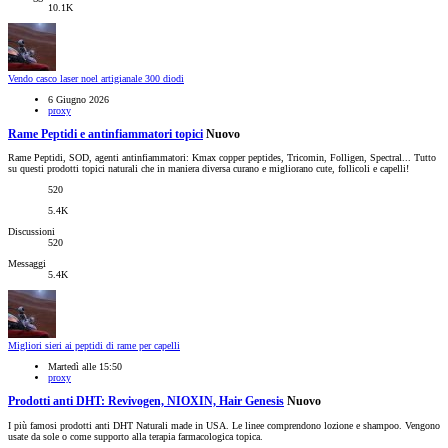
10.1K
Vendo casco laser noel artigianale 300 diodi
6 Giugno 2026
proxy
Rame Peptidi e antinfiammatori topici
Nuovo
Rame Peptidi, SOD, agenti antinfiammatori: Kmax copper peptides, Tricomin, Folligen, Spectral... Tutto
su questi prodotti topici naturali che in maniera diversa curano e migliorano cute, follicoli e capelli!
520
5.4K
Discussioni
520
Messaggi
5.4K
Migliori sieri ai peptidi di rame per capelli
Martedì alle 15:50
proxy
Prodotti anti DHT: Revivogen, NIOXIN, Hair Genesis
Nuovo
I più famosi prodotti anti DHT Naturali made in USA. Le linee comprendono lozione e shampoo. Vengono
usate da sole o come supporto alla terapia farmacologica topica.