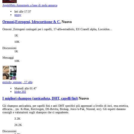
AppleMets Annurmets a base di mela annurca
Ieri alle 17:37
proxy
Ormoni,Estrogeni, Idrocortisone & C.
Nuovo
Ormoni ,Estrogeni coniugati per i capelli, 17-alfa-estradiolo, Ell Cranell alpha, Locoidon...
1K
10K
Discussioni
1K
Messaggi
10K
estriolo, estrone , 17 alfa
Martedì alle 01:47
kiske 202
I migliori shampoo (anticaduta, DHT, capelli fini)
Nuovo
Gli shampoo anticaduta, per capelli fini e anti DHT specifici più apprezzati a livello di inci, resa estetica,
efficacia... (es. K-Max, Revivogen, DS-Revita, Biokap, Joico k-Pak, Nizoral, ecc). Gli esperti daranno
consigli e valutazioni sugli shampoo che ci segnalerete.
3.2K
24.2K
Discussioni