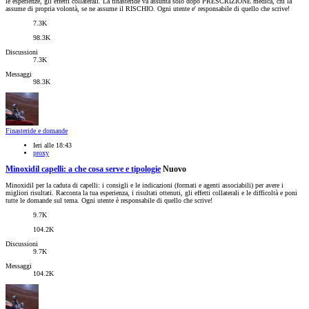
le esperienze, gli effetti collaterali. La finasteride va assunta solo dopo PRESCRIZIONE medica, chi la
assume di propria volontà, se ne assume il RISCHIO. Ogni utente e' responsabile di quello che scrive!
7.3K
98.3K
Discussioni
7.3K
Messaggi
98.3K
Finasteride e domande
Ieri alle 18:43
proxy
Minoxidil capelli: a che cosa serve e tipologie
Nuovo
Minoxidil per la caduta di capelli: i consigli e le indicazioni (formati e agenti associabili) per avere i
migliori risultati. Racconta la tua esperienza, i risultati ottenuti, gli effetti collaterali e le difficoltà e poni
tutte le domande sul tema. Ogni utente è responsabile di quello che scrive!
9.7K
104.2K
Discussioni
9.7K
Messaggi
104.2K