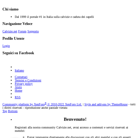
Chi siamo
Dal 1999 il portale #1 in Italia sulla calvizie e caduta dei capelli
Navigazione Veloce
Calvizie.net
Forum
Supporto
Profilo Utente
Login
Seguici su Facebook
Italiano
Contattaci
Termini e Condizioni
Privacy policy
Aiuto
Home
RSS
®
Community platform by XenForo
© 2010-2022 XenForo Ltd.
|
Style and add-ons by ThemeHouse
- tutti
i diritti riservati - riproduzione anche parziale vietata
Top
Bottom
Benvenuto!
Registrati alla nostra community Calvizie.net, avrai accesso a contenuti e servizi riservati ai
membri:
Potrai intervenire direttamente alle discussioni con gli altri membri e con gli esperti