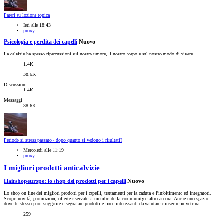
Pareri su lozione topica
Ieri alle 18:43
proxy
Psicologia e perdita dei capelli
Nuovo
La calvizie ha spesso ripercussioni sul nostro umore, il nostro corpo e sul nostro modo di vivere...
1.4K
38.6K
Discussioni
1.4K
Messaggi
38.6K
Periodo si stress passato - dopo quanto si vedono i risultati?
Mercoledì alle 11:19
proxy
I migliori prodotti anticalvizie
Hairshopeurope: lo shop dei prodotti per i capelli
Nuovo
Lo shop on line dei migliori prodotti per i capelli, trattamenti per la caduta e l'infoltimento ed integratori.
Scopri novità, promozioni, offerte riservate ai membri della community e altro ancora. Anche uno spazio
dove tu stesso puoi suggerire e segnalare prodotti e linee interessanti da valutare e inserire in vetrina.
259