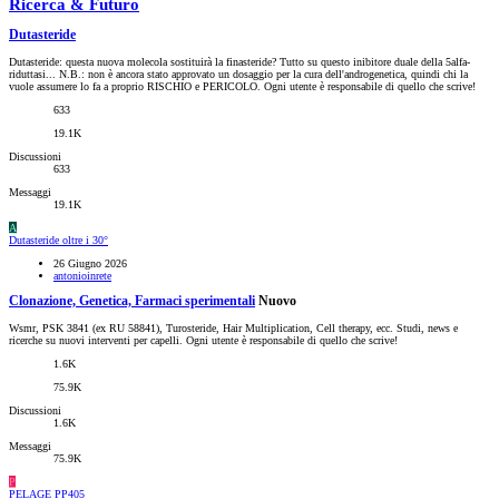
Ricerca & Futuro
Dutasteride
Dutasteride: questa nuova molecola sostituirà la finasteride? Tutto su questo inibitore duale della 5alfa-
riduttasi... N.B.: non è ancora stato approvato un dosaggio per la cura dell'androgenetica, quindi chi la
vuole assumere lo fa a proprio RISCHIO e PERICOLO. Ogni utente è responsabile di quello che scrive!
633
19.1K
Discussioni
633
Messaggi
19.1K
A
Dutasteride oltre i 30°
26 Giugno 2026
antonioinrete
Clonazione, Genetica, Farmaci sperimentali
Nuovo
Wsmr, PSK 3841 (ex RU 58841), Turosteride, Hair Multiplication, Cell therapy, ecc. Studi, news e
ricerche su nuovi interventi per capelli. Ogni utente è responsabile di quello che scrive!
1.6K
75.9K
Discussioni
1.6K
Messaggi
75.9K
P
PELAGE PP405