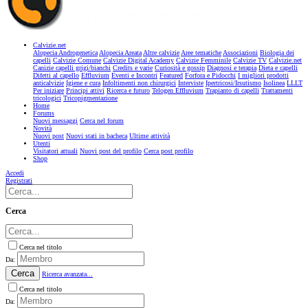
Calvizie.net
Alopecia Androgenetica
Alopecia Areata
Altre calvizie
Aree tematiche
Associazioni
Biologia dei
capelli
Calvizie Comune
Calvizie Digital Academy
Calvizie Femminile
Calvizie TV
Calvizie.net
Canizie capelli grigi/bianchi
Credits e varie
Curiosità e gossip
Diagnosi e terapia
Dieta e capelli
Difetti al capello
Effluvium
Eventi e Incontri
Featured
Forfora e Pidocchi
I migliori prodotti
anticalvizie
Igiene e cura
Infoltimenti non chirurgici
Interviste
Ipertricosi/Irsutismo
Isolinea
LLLT
Per iniziare
Principi attivi
Ricerca e futuro
Telogen Effluvium
Trapianto di capelli
Trattamenti
tricologici
Tricopigmentazione
Home
Forums
Nuovi messaggi
Cerca nel forum
Novità
Nuovi post
Nuovi stati in bacheca
Ultime attività
Utenti
Visitatori attuali
Nuovi post del profilo
Cerca post profilo
Shop
Accedi
Registrati
Cerca
Cerca nel titolo
Da:
Cerca
Ricerca avanzata...
Cerca nel titolo
Da: