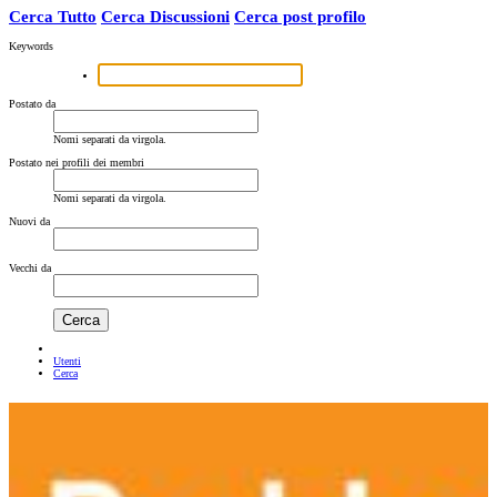
Cerca Tutto
Cerca Discussioni
Cerca post profilo
Keywords
Postato da
Nomi separati da virgola.
Postato nei profili dei membri
Nomi separati da virgola.
Nuovi da
Vecchi da
Cerca
Utenti
Cerca