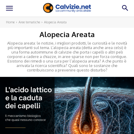
Home
Aree tematiche
Alopecia Areata
Alopecia Areata
Alopecia areata: le notizie, i migliori prodotti, le curiosità e le novità
più importanti sul tema. L’alopecia areata (detta anche area celsi) è
una forma autoimmune di calvizie che porta i capelli o altri peli
corporei a cadere a chiazze, in aree sparse non per forza contigue.
Esistono dei rimedi o una cura per l’alopecia areata? A che punto è
arrivata la ricerca scientifica? Quali sono le sostanze che
contribuiscono a prevenire questo disturbo?