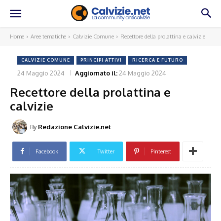
Home
Aree tematiche
Calvizie Comune
Recettore della prolattina e calvizie
CALVIZIE COMUNE
PRINCIPI ATTIVI
RICERCA E FUTURO
24 Maggio 2024
Aggiornato il:
24 Maggio 2024
Recettore della prolattina e
calvizie
By
Redazione Calvizie.net
Facebook
Twitter
Pinterest