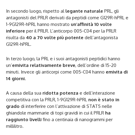
In secondo luogo, rispetto al
legante naturale
PRL, gli
antagonisti del PRLR derivati da peptidi come G129R-hPRL e
1-9G129R-hPRL hanno mostrato
un’affinità 10 volte
inferiore
per il PRLR. L’anticorpo 005-C04 per la PRLR
risulta da
40 a 70 volte più potente
dell’antagonista
G129R-hPRL.
In terzo luogo, la PRL e i suoi antagonisti peptidici hanno
un’
emivita relativamente breve
, dell’ordine di 15-20
minuti. Invece gli anticorpi come 005-C04 hanno
emivita di
14 giorni.
A causa della sua
ridotta potenza
e dell’interazione
competitiva con la PRLR, 1-9G129R-hPRL
non è stato in
grado
di interferire con l’attivazione di STAT5 nelle
ghiandole mammarie di topi gravidi in cui il PRLR
ha
raggiunto livelli
fino a centinaia di nanogrammi per
millilitro.