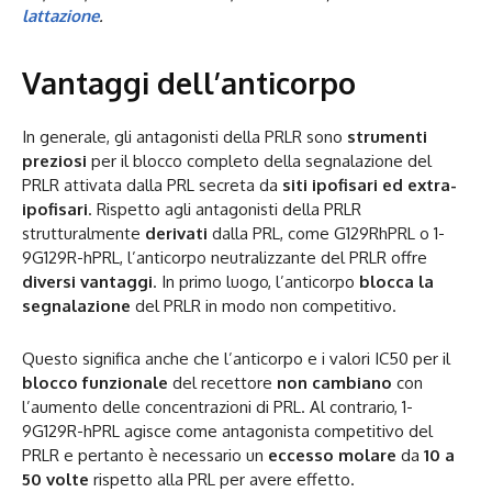
lattazione
.
Vantaggi dell’anticorpo
In generale, gli antagonisti della PRLR sono
strumenti
preziosi
per il blocco completo della segnalazione del
PRLR attivata dalla PRL secreta da
siti ipofisari ed extra-
ipofisari
. Rispetto agli antagonisti della PRLR
strutturalmente
derivati
dalla PRL, come G129RhPRL o 1-
9G129R-hPRL, l’anticorpo neutralizzante del PRLR offre
diversi vantaggi
. In primo luogo, l’anticorpo
blocca la
segnalazione
del PRLR in modo non competitivo.
Questo significa anche che l’anticorpo e i valori IC50 per il
blocco funzionale
del recettore
non cambiano
con
l’aumento delle concentrazioni di PRL. Al contrario, 1-
9G129R-hPRL agisce come antagonista competitivo del
PRLR e pertanto è necessario un
eccesso molare
da
10 a
50 volte
rispetto alla PRL per avere effetto.