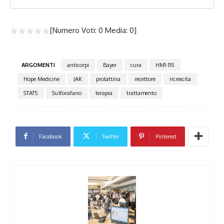
[Numero Voti:
0
Media:
0
]
ARGOMENTI
anticorpi
Bayer
cura
HM1-115
Hope Medicine
JAK
prolattina
recettore
ricrescita
STAT5
Sulforafano
terapia
trattamento
Facebook
Twitter
Pinterest