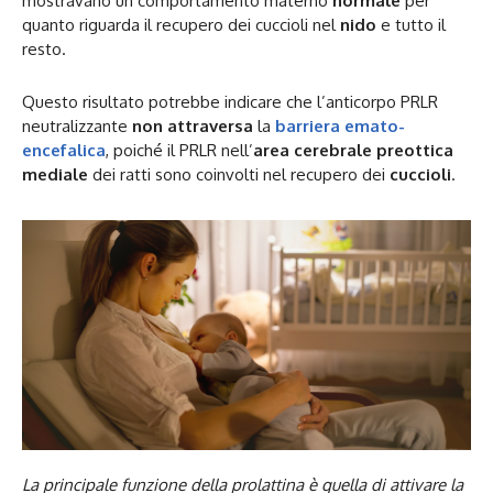
mostravano un comportamento materno
normale
per
quanto riguarda il recupero dei cuccioli nel
nido
e tutto il
resto.
Questo risultato potrebbe indicare che l’anticorpo PRLR
neutralizzante
non attraversa
la
barriera emato-
encefalica
, poiché il PRLR nell’
area cerebrale preottica
mediale
dei ratti sono coinvolti nel recupero dei
cuccioli
.
La principale funzione della prolattina è quella di attivare la