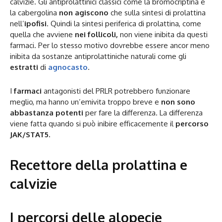
calvizie. Gli antiprolattinici classici come la bromocriptina e
la cabergolina
non agiscono
che sulla sintesi di prolattina
nell’
ipofisi
. Quindi la sintesi periferica di prolattina, come
quella che avviene
nei follicoli,
non viene inibita da questi
farmaci. Per lo stesso motivo dovrebbe essere ancor meno
inibita da sostanze antiprolattiniche naturali come gli
estratti
di
agnocasto
.
I
farmaci
antagonisti del PRLR potrebbero funzionare
meglio, ma hanno un’emivita troppo breve e
non sono
abbastanza potenti
per fare la differenza. La differenza
viene fatta quando si può inibire efficacemente il
percorso
JAK/STAT5.
Recettore della prolattina e
calvizie
I percorsi delle alopecie