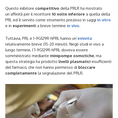
Questo inibitore
competitivo
della PRLR ha mostrato
un’affinità per il recettore
10 volte inferiore
a quella della
PRL ed è servito come strumento prezioso in saggi
in vitro
e in
esperimenti
a breve termine
in vivo
.
Tuttavia, PRL e 1-9G129R-hPRL hanno un’
emivita
relativamente breve (15-20 minuti). Negli studi in vivo a
lungo termine, l’1-9G129R-hPRL doveva essere
somministrato mediante
minipompe osmotiche
, ma
questa strategia ha prodotto
livelli plasmatici
insufficienti
del farmaco, che non hanno permesso di
bloccare
completamente
la segnalazione del PRLR.