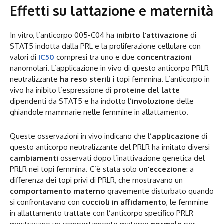
Effetti su lattazione e maternità
In vitro, l’anticorpo 005-C04 ha
inibito l’attivazione
di
STAT5 indotta dalla PRL e la proliferazione cellulare con
valori di
IC50
compresi tra uno e due
concentrazioni
nanomolari. L’applicazione in vivo di questo anticorpo PRLR
neutralizzante
ha reso sterili
i topi femmina. L’anticorpo in
vivo ha inibito l’espressione di
proteine del latte
dipendenti da STAT5 e ha indotto l’
involuzione
delle
ghiandole mammarie nelle femmine in allattamento.
Queste osservazioni in vivo indicano che l’
applicazione
di
questo anticorpo neutralizzante del PRLR ha imitato diversi
cambiamenti
osservati dopo l’inattivazione genetica del
PRLR nei topi femmina. C’è stata solo
un’eccezione
: a
differenza dei topi privi di PRLR, che mostravano un
comportamento materno
gravemente disturbato quando
si confrontavano con
cuccioli in affidamento
, le femmine
in allattamento trattate con l’anticorpo specifico PRLR