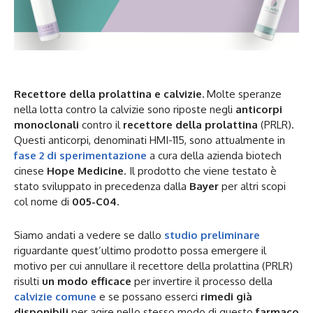
Recettore della prolattina e calvizie.
Molte speranze
nella lotta contro la calvizie sono riposte negli
anticorpi
monoclonali
contro il
recettore della prolattina
(PRLR).
Questi anticorpi, denominati HMI-115, sono attualmente in
fase 2 di sperimentazione
a cura della azienda biotech
cinese
Hope Medicine
. Il prodotto che viene testato è
stato sviluppato in precedenza dalla
Bayer
per altri scopi
col nome di
005-C04
.
Siamo andati a vedere se dallo
studio preliminare
riguardante quest’ultimo prodotto possa emergere il
motivo per cui annullare il recettore della prolattina (PRLR)
risulti
un modo efficace
per invertire il processo della
calvizie comune
e se possano esserci
rimedi già
disponibili
per agire nello stesso modo di questo
farmaco