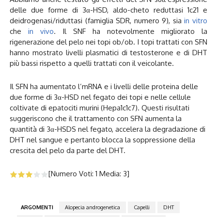
delle due forme di 3α-HSD, aldo-cheto reduttasi 1c21 e
deidrogenasi/riduttasi (famiglia SDR, numero 9), sia
in vitro
che
in vivo
. Il SNF ha notevolmente migliorato la
rigenerazione del pelo nei topi ob/ob. I topi trattati con SFN
hanno mostrato livelli plasmatici di testosterone e di DHT
più bassi rispetto a quelli trattati con il veicolante.
Il SFN ha aumentato l’mRNA e i livelli delle proteina delle
due forme di 3α-HSD nel fegato dei topi e nelle cellule
coltivate di epatociti murini (Hepa1c1c7). Questi risultati
suggeriscono che il trattamento con SFN aumenta la
quantità di 3α-HSDS nel fegato, accelera la degradazione di
DHT nel sangue e pertanto blocca la soppressione della
crescita del pelo da parte del DHT.
[Numero Voti:
1
Media:
3
]
ARGOMENTI
Alopecia androgenetica
Capelli
DHT