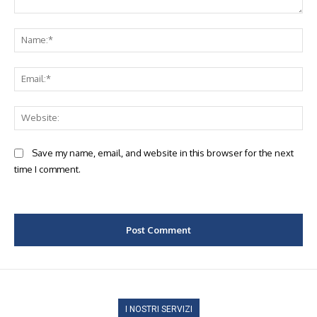
Comment:
Na
Ema
Web
Save my name, email, and website in this browser for the next
time I comment.
I NOSTRI SERVIZI