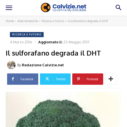
Home
Aree tematiche
Ricerca e futuro
Il sulforafano degrada il DHT
RICERCA E FUTURO
4 Marzo 2016
Aggiornato il:
25 Maggio 2017
Il sulforafano degrada il DHT
By
Redazione Calvizie.net
Facebook
Twitter
Pinterest