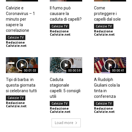
Calvizie e
Il fumo può
Come
Coronavirus – 1
causare la
proteggere i
minuto per
caduta di capelli?
capelli dal sole
sapere la
Calvizie TV
Calvizie TV
correlazione
Redazione
Redazione
Calvizie.net
Calvizie.net
Calvizie TV
Redazione
Calvizie.net
00:01:03
00:00:59
00:00:41
Tipi di barba: in
Caduta
A Rudolph
questa giornata
stagionale
Giuliani cola la
si celebrano tutti
capelli: 5 consigli
tinta in
utili
conferenza
Calvizie TV
Redazione
Calvizie TV
Calvizie TV
Calvizie.net
Redazione
Redazione
Calvizie.net
Calvizie.net
Load more