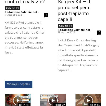
contro la calvizie?
Surgery Kit – Il
primo set per il
Calvizie TV
Redazione Calvizie.net
-
post-trapianto
7 Ottobre 2021
4
capelli
KM-826 o Pyrilutamide è il
Calvizie TV
farmaco per contrastare la
Redazione Calvizie.net
-
calvizie che l'azienda Kintor
28 Aprile 2021
0
sta sperimentando con
Il kit di Kmax Kmax Healing
successo. Nell'ultimo anno,
Hair Transplant Post-Surgery
infatti, è stata effettuata la
Kit è il primo set di prodotti
fase...
progettato specificatamente
dal chirurgo per l'immediato
post-trapianto. Trapianto di
capelli Il...
Video più popolari
00:01:39
00:01:22
00:01:06