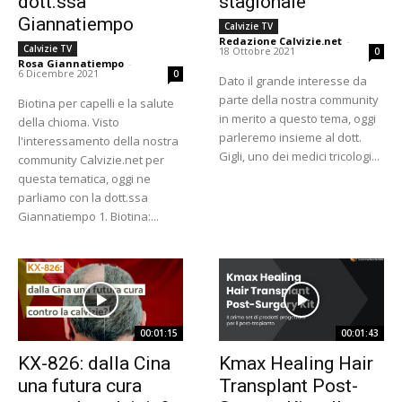
dott.ssa
stagionale
Giannatiempo
Calvizie TV
Redazione Calvizie.net
-
Calvizie TV
18 Ottobre 2021
0
Rosa Giannatiempo
-
6 Dicembre 2021
0
Dato il grande interesse da
parte della nostra community
Biotina per capelli e la salute
in merito a questo tema, oggi
della chioma. Visto
parleremo insieme al dott.
l'interessamento della nostra
Gigli, uno dei medici tricologi...
community Calvizie.net per
questa tematica, oggi ne
parliamo con la dott.ssa
Giannatiempo 1. Biotina:...
00:01:15
00:01:43
KX-826: dalla Cina
Kmax Healing Hair
una futura cura
Transplant Post-