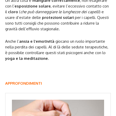
Un’altra cosa è
mangiare correttamente
, non esagerare
con l’
esposizione solare
, evitare l’eccessivo contatto con
il
cloro
(
che può danneggiare le lunghezze dei capelli
) e
usare d’estate delle
protezioni solari
per i capelli. Questi
sono tutti consigli che possono contribuire a ridurre la
gravità dell’effluvio stagionale.
Anche l’
ansia e l’emotività
giocano un ruolo importante
nella perdita dei capelli. Al di là delle sedute terapeutiche,
è possibile controllare questi stati psicogeni anche con lo
yoga e la meditazione
.
APPROFONDIMENTI