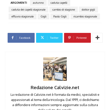
ARGOMENTI
autunno
caduta capelli
caduta dei capelli stagionale
cambio di stagione
dottor gigli
effluvio stagionale
Gigli
Paolo Gigli
ricambio stagionale
Facebook
Twitter
Pinterest
Redazione Calvizie.net
La redazione di Calvizie.net è formata da medici, specialisti e
appassionati al tema della tricologia. Dal 1999, ci dedichiamo
a diffondere informazioni sempre aggiornate sulla cultura
della salute dei capelli.