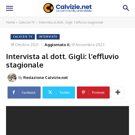
Home
Calvizie TV
Intervista al dott. Gigli: l’effluvio stagionale
CALVIZIE TV
INTERVISTE
18 Ottobre 2021
Aggiornato il:
19 Novembre 2023
Intervista al dott. Gigli: l’effluvio
stagionale
By
Redazione Calvizie.net
Facebook
Twitter
Pinterest