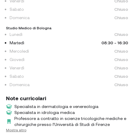
Venerdì
Chiuso
Sabato
Chiuso
Domenica
Chiuso
Studio Medico di Bologna
Lunedì
Chiuso
Martedì
08:30 - 16:30
Mercoledì
Chiuso
Giovedì
Chiuso
Venerdì
Chiuso
Sabato
Chiuso
Domenica
Chiuso
Note curricolari
Specialista in dermatologia e venereologia
Specialista in idrologia medica
Professore a contratto in scienze tricologiche mediche e
chirurgiche presso l’Università di Studi di Firenze
Mostra altro