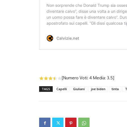
[Numero Voti:
4
Media:
3.5
]
TAGS
Capelli
Giuliani
joe biden
tinta