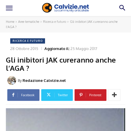
Home
Aree tematiche
Ricerca e futuro
Gli inibitori JAK cureranno anche
l'AGA ?
RICERCA E FUTURO
28 Ottobre 2015
Aggiornato il:
25 Maggio 2017
Gli inibitori JAK cureranno anche
l’AGA ?
By
Redazione Calvizie.net
Facebook
Twitter
Pinterest