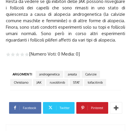
Resta da vedere se gli inibitori delle JAK possono risvegliare
i follicoli dei capelli che sono rimasti in uno stato di
quiescenza a causa di alopecia androgenetica (la calvizie
comune maschile e femminile) o di altre forme di alopecia.
Finora, sono stati condotti esperimenti solo su topi e follicoli
umani normali. Sono però in corso altri esperimenti
riguardanti i follicoli piliferi affetti da vari tipi di alopecia.
[Numero Voti:
0
Media:
0
]
ARGOMENTI
androgenetica
areata
Calvizie
Christiano
JAK
ruxolitinib
STAT
tofacitinib
Facebook
Twitter
Pinterest