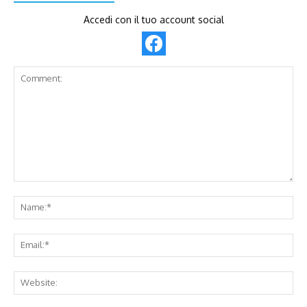
Accedi con il tuo account social
Comment:
Na
Ema
Web