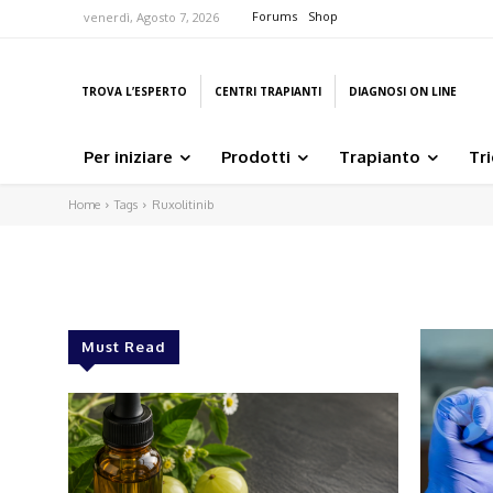
Forums
Shop
venerdì, Agosto 7, 2026
TROVA L’ESPERTO
CENTRI TRAPIANTI
DIAGNOSI ON LINE
Per iniziare
Prodotti
Trapianto
Tr
Home
Tags
Ruxolitinib
Must Read