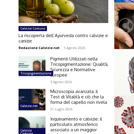
Calvizie Comune
La riscoperta dell’Ayurveda contro calvizie e
canizie
Redazione Calvizie.net
-
5 Agosto 2026
Pigmenti Utilizzati nella
Tricopigmentazione: Qualità,
Sicurezza e Normative
Tricopigmentazione
Europee
5 Agosto 2026
Microscopia avanzata: il
Test di Vitalità e ciò che la
forma del capello non rivela
Calvizie.net
31 Luglio 2026
Inquinamento e calvizie: il
particolato atmosferico
associato a un maggior
Calvizie
Comune