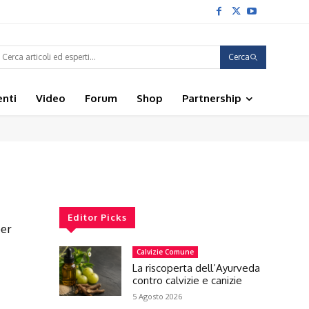
Cerca
enti
Video
Forum
Shop
Partnership
Editor Picks
per
Calvizie Comune
La riscoperta dell’Ayurveda
contro calvizie e canizie
5 Agosto 2026