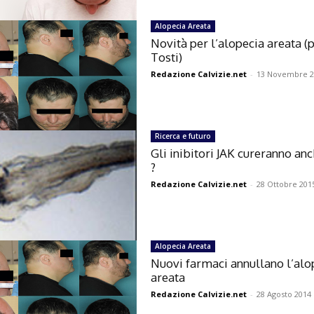
Alopecia Areata
Novità per l’alopecia areata (p
Tosti)
Redazione Calvizie.net
-
13 Novembre 2
Ricerca e futuro
Gli inibitori JAK cureranno an
?
Redazione Calvizie.net
-
28 Ottobre 201
Alopecia Areata
Nuovi farmaci annullano l’alo
areata
Redazione Calvizie.net
-
28 Agosto 2014