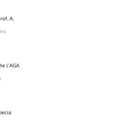
rof. A.
016
che l’AGA
5
pecia