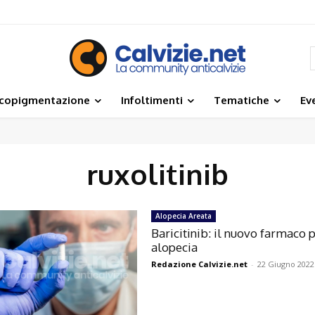
icopigmentazione
Infoltimenti
Tematiche
Ev
ruxolitinib
Alopecia Areata
Baricitinib: il nuovo farmaco 
alopecia
Redazione Calvizie.net
-
22 Giugno 2022