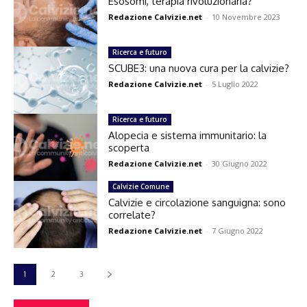
Esosomi, terapia rivoluzionaria?
Redazione Calvizie.net
-
10 Novembre 2023
Ricerca e futuro
SCUBE3: una nuova cura per la calvizie?
Redazione Calvizie.net
-
5 Luglio 2022
Ricerca e futuro
Alopecia e sistema immunitario: la
scoperta
Redazione Calvizie.net
-
30 Giugno 2022
Calvizie Comune
Calvizie e circolazione sanguigna: sono
correlate?
Redazione Calvizie.net
-
7 Giugno 2022
1
2
3