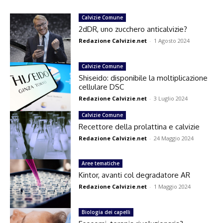
Calvizie Comune
2dDR, uno zucchero anticalvizie?
Redazione Calvizie.net
-
1 Agosto 2024
Calvizie Comune
Shiseido: disponibile la moltiplicazione
cellulare DSC
Redazione Calvizie.net
-
3 Luglio 2024
Calvizie Comune
Recettore della prolattina e calvizie
Redazione Calvizie.net
-
24 Maggio 2024
Aree tematiche
Kintor, avanti col degradatore AR
Redazione Calvizie.net
-
1 Maggio 2024
Biologia dei capelli