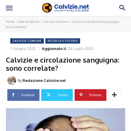
Home
Aree tematiche
Calvizie Comune
Calvizie e circolazione sanguigna:
sono correlate?
CALVIZIE COMUNE
RICERCA E FUTURO
7 Giugno 2022
Aggiornato il:
24 Luglio 2023
Calvizie e circolazione sanguigna:
sono correlate?
By
Redazione Calvizie.net
Facebook
Twitter
Pinterest