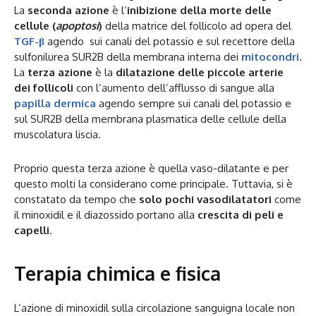
La
seconda azione
è l’
inibizione della morte
delle
cellule (
apoptosi
)
della matrice del follicolo ad opera del
TGF-β
agendo sui canali del potassio e sul recettore della
sulfonilurea SUR2B della membrana interna dei
mitocondri
.
La
terza azione
è la
dilatazione delle piccole arterie
dei follicoli
con l’aumento dell’afflusso di sangue alla
papilla dermica
agendo sempre sui canali del potassio e
sul SUR2B della membrana plasmatica delle cellule della
muscolatura liscia.
Proprio questa terza azione è quella vaso-dilatante e per
questo molti la considerano come principale. Tuttavia, si è
constatato da tempo che
solo pochi vasodilatatori
come
il minoxidil e il diazossido portano alla
crescita di peli e
capelli
.
Terapia chimica e fisica
L’azione di minoxidil sulla circolazione sanguigna locale non