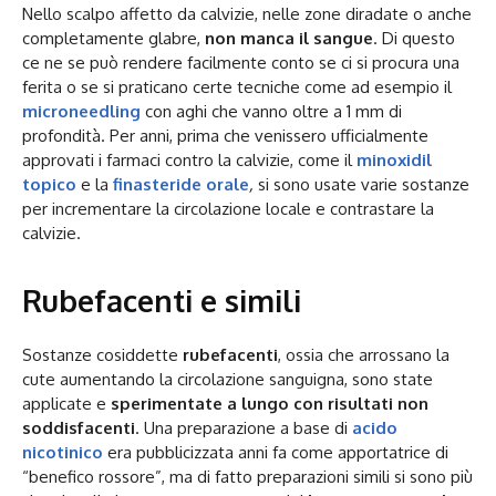
Nello scalpo affetto da calvizie, nelle zone diradate o anche
completamente glabre,
non manca il sangue
. Di questo
ce ne se può rendere facilmente conto se ci si procura una
ferita o se si praticano certe tecniche come ad esempio il
microneedling
con aghi che vanno oltre a 1 mm di
profondità. Per anni, prima che venissero ufficialmente
approvati i farmaci contro la calvizie, come il
minoxidil
topico
e la
finasteride orale
,
si sono usate varie sostanze
per incrementare la circolazione locale e contrastare la
calvizie.
Rubefacenti e simili
Sostanze cosiddette
rubefacenti
, ossia che arrossano la
cute aumentando la circolazione sanguigna, sono state
applicate e
sperimentate a lungo con risultati non
soddisfacenti
. Una preparazione a base di
acido
nicotinico
era pubblicizzata anni fa come apportatrice di
“benefico rossore”, ma di fatto preparazioni simili si sono più