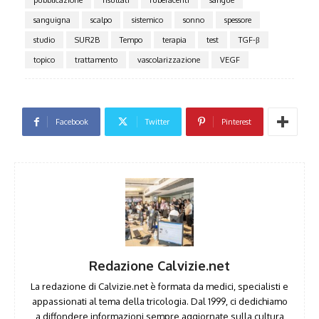
pubblicazione
risultati
rubefacenti
sangue
sanguigna
scalpo
sistemico
sonno
spessore
studio
SUR2B
Tempo
terapia
test
TGF-β
topico
trattamento
vascolarizzazione
VEGF
Facebook
Twitter
Pinterest
Redazione Calvizie.net
La redazione di Calvizie.net è formata da medici, specialisti e
appassionati al tema della tricologia. Dal 1999, ci dedichiamo
a diffondere informazioni sempre aggiornate sulla cultura