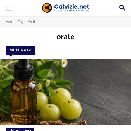
Home
Tags
Orale
orale
Must Read
Calvizie Comune