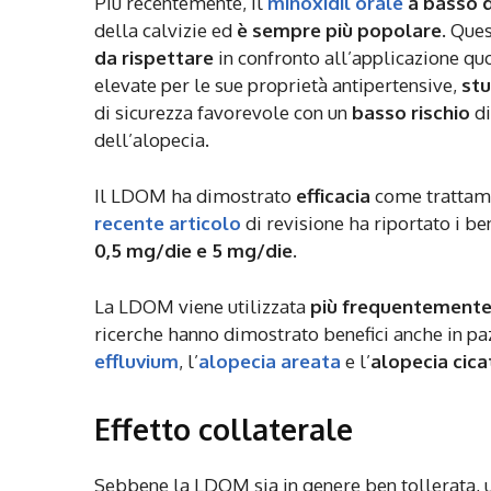
Più recentemente, il
minoxidil orale
a basso 
della calvizie ed
è sempre più popolare.
Quest
da rispettare
in confronto all’applicazione qu
elevate per le sue proprietà antipertensive,
stu
di sicurezza favorevole con un
basso rischio
di
dell’alopecia.
Il LDOM ha dimostrato
efficacia
come trattamen
recente articolo
di revisione ha riportato i b
0,5 mg/die e 5 mg/die.
La LDOM viene utilizzata
più frequentement
ricerche hanno dimostrato benefici anche in pazi
effluvium
, l’
alopecia areata
e l’
alopecia cicat
Effetto collaterale
Sebbene la LDOM sia in genere ben tollerata, 