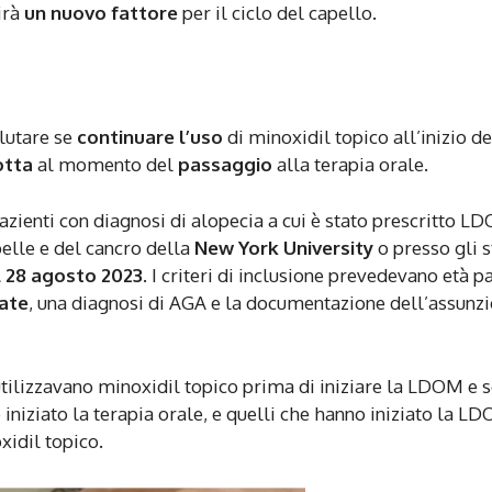
irà
un nuovo fattore
per il ciclo del capello.
alutare se
continuare l’uso
di minoxidil topico all’inizio de
otta
al momento del
passaggio
alla terapia orale.
azienti con diagnosi di alopecia a cui è stato prescritto L
pelle e del cancro della
New York University
o presso gli s
l 28 agosto 2023
. I criteri di inclusione prevedevano età pa
ate
, una diagnosi di AGA e la documentazione dell’assunz
utilizzavano minoxidil topico prima di iniziare la LDOM e 
niziato la terapia orale, e quelli che hanno iniziato la L
idil topico.