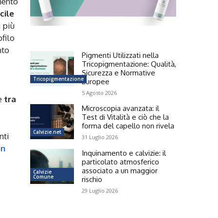
mento
cile
i più
filo
nto
Pigmenti Utilizzati nella
Tricopigmentazione: Qualità,
Sicurezza e Normative
Tricopigmentazione
Europee
5 Agosto 2026
se
tra
Microscopia avanzata: il
Test di Vitalità e ciò che la
forma del capello non rivela
Calvizie.net
nti
31 Luglio 2026
en
Inquinamento e calvizie: il
particolato atmosferico
associato a un maggior
Calvizie
Comune
rischio
29 Luglio 2026