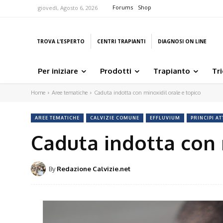
Forums
Shop
giovedì, Agosto 6, 2026
TROVA L’ESPERTO
CENTRI TRAPIANTI
DIAGNOSI ON LINE
Per iniziare
Prodotti
Trapianto
Tr
Home
Aree tematiche
Caduta indotta con minoxidil orale e topico
AREE TEMATICHE
CALVIZIE COMUNE
EFFLUVIUM
PRINCIPI AT
Caduta indotta con 
By
Redazione Calvizie.net