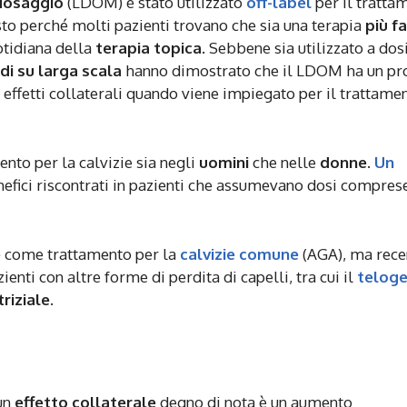
dosaggio
(LDOM) è stato utilizzato
off-label
per il tratta
o perché molti pazienti trovano che sia una terapia
più fa
otidiana della
terapia topica
. Sebbene sia utilizzato a dos
di su larga scala
hanno dimostrato che il LDOM ha un pro
 effetti collaterali quando viene impiegato per il trattame
to per la calvizie sia negli
uomini
che nelle
donne.
Un
enefici riscontrati in pazienti che assumevano dosi compre
e
come trattamento per la
calvizie comune
(AGA), ma rece
enti con altre forme di perdita di capelli, tra cui il
telog
riziale
.
un
effetto collaterale
degno di nota è un aumento