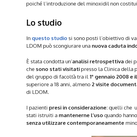
poiché l’introduzione del minoxidil non costitu
Lo studio
In
questo studio
si sono posti l’obiettivo di v
LDOM può scongiurare una
nuova caduta ind
È stata condotta un’
analisi retrospettiva
dei p
che
sono stati visitati
presso la Clinica della 
del gruppo di facoltà tra il
1° gennaio 2008 e i
superiore a 18 anni, almeno
2 visite document
di LDOM.
I pazienti
presi in considerazione
: quelli che 
stati istruiti a
mantenerne l’uso
quando hanno i
senza utilizzare contemporaneamente
minox