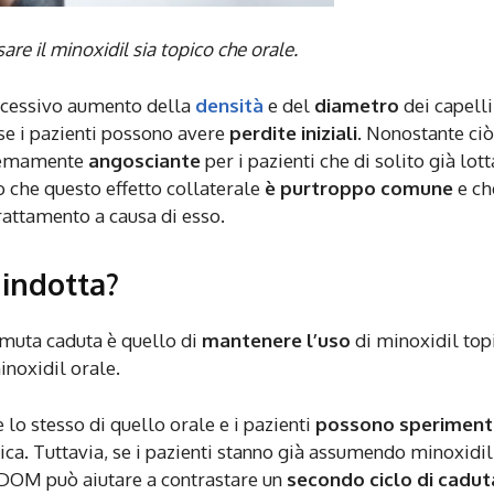
are il minoxidil sia topico che orale.
ccessivo aumento della
densità
e del
diametro
dei capelli
 se i pazienti possono avere
perdite iniziali
. Nonostante ciò
tremamente
angosciante
per i pazienti che di solito già lot
o che questo effetto collaterale
è purtroppo comune
e ch
trattamento a causa di esso.
 indotta?
muta caduta è quello di
mantenere l’uso
di minoxidil top
minoxidil orale.
 lo stesso di quello orale e i pazienti
possono speriment
pica. Tuttavia, se i pazienti stanno già assumendo minoxidil
LDOM può aiutare a contrastare un
secondo ciclo di cadut