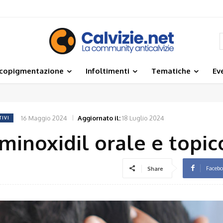
icopigmentazione
Infoltimenti
Tematiche
Ev
16 Maggio 2024
Aggiornato il:
18 Luglio 2024
TIVI
minoxidil orale e topic
Faceb
Share