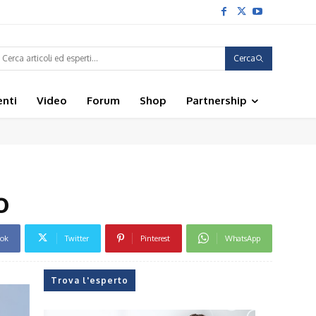
Cerca
enti
Video
Forum
Shop
Partnership
o
ook
Twitter
Pinterest
WhatsApp
Trova l'esperto