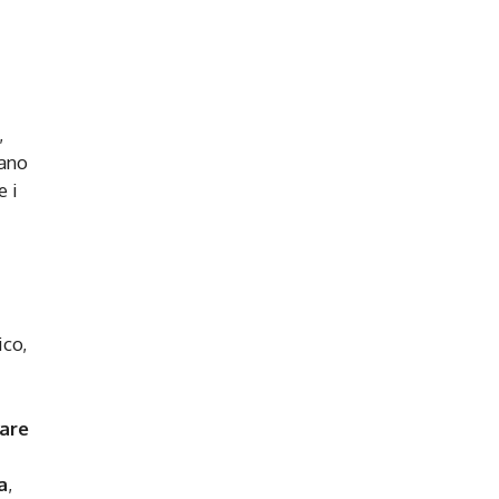
,
tano
e i
ico,
are
a
,