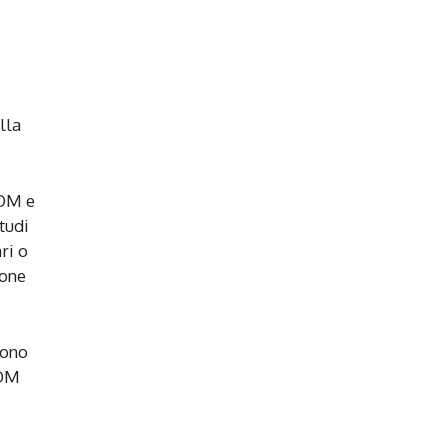
lla
DOM e
tudi
ri o
ione
sono
DOM