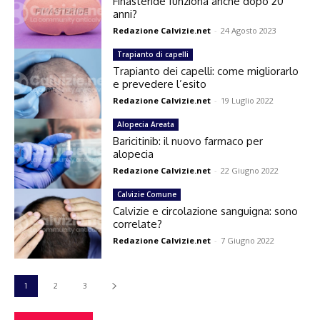
Finasteride funziona anche dopo 20
anni?
Redazione Calvizie.net
-
24 Agosto 2023
Trapianto di capelli
Trapianto dei capelli: come migliorarlo
e prevedere l’esito
Redazione Calvizie.net
-
19 Luglio 2022
Alopecia Areata
Baricitinib: il nuovo farmaco per
alopecia
Redazione Calvizie.net
-
22 Giugno 2022
Calvizie Comune
Calvizie e circolazione sanguigna: sono
correlate?
Redazione Calvizie.net
-
7 Giugno 2022
1
2
3