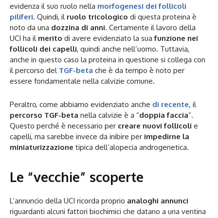
evidenza il suo ruolo nella
morfogenesi dei follicoli
piliferi
. Quindi, il
ruolo tricologico
di questa proteina è
noto da una
dozzina di anni
. Certamente il lavoro della
UCI ha il
merito
di avere evidenziato la sua
funzione nei
follicoli dei capelli
, quindi anche nell’uomo. Tuttavia,
anche in questo caso la proteina in questione si collega con
il percorso del
TGF-beta
che è da tempo è noto per
essere fondamentale nella calvizie comune.
Peraltro, come abbiamo evidenziato anche
di recente
,
il
percorso TGF-beta
nella calvizie è a “
doppia faccia
”.
Questo perché è necessario per
creare nuovi follicoli
e
capelli, ma sarebbe invece da inibire per
impedirne la
miniaturizzazione
tipica dell’alopecia androgenetica.
Le “vecchie” scoperte
L’annuncio della UCI ricorda proprio
analoghi annunci
riguardanti alcuni fattori biochimici che datano a una ventina