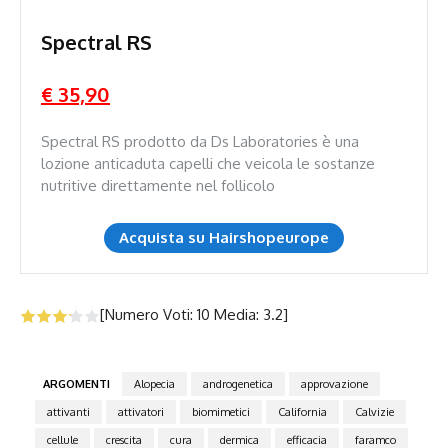
Spectral RS
€ 35,90
Spectral RS prodotto da Ds Laboratories è una
lozione anticaduta capelli che veicola le sostanze
nutritive direttamente nel follicolo
Acquista su Hairshopeurope
[Numero Voti:
10
Media:
3.2
]
ARGOMENTI
Alopecia
androgenetica
approvazione
attivanti
attivatori
biomimetici
California
Calvizie
cellule
crescita
cura
dermica
efficacia
faramco