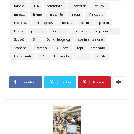
fattore
FDA
femminile
Finasteride
follicoli
innesto
Irvine
maschile
media
Minoxidil
molecola
morfogenesi
notizia
papilla
peptidi
Plikus
proteina
ricercatori
ricrescita
rigenerazione
Scube3
Shh
Sonic Hedgehog
sperimentazione
Staminali
terapia
TGF-beta
topi
trapianto
trattamento
UCI
Università
uomini
VEGF
Facebook
Twitter
Pinterest