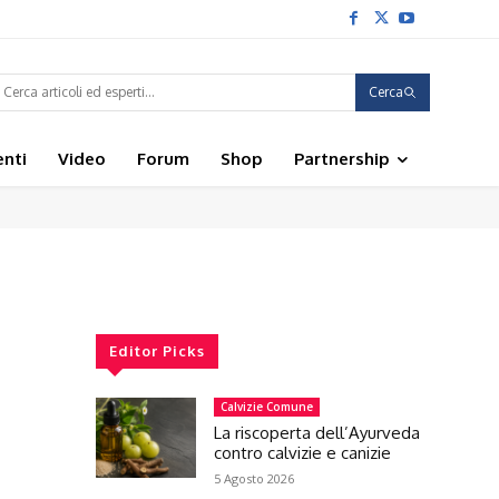
Cerca
enti
Video
Forum
Shop
Partnership
Editor Picks
Calvizie Comune
La riscoperta dell’Ayurveda
contro calvizie e canizie
5 Agosto 2026