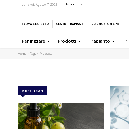
Forums
Shop
venerdì, Agosto 7, 2026
TROVA L’ESPERTO
CENTRI TRAPIANTI
DIAGNOSI ON LINE
Per iniziare
Prodotti
Trapianto
Tr
Home
Tags
Molecola
Must Read