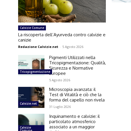
Calvizie Comune
La riscoperta dell’Ayurveda contro calvizie e
canizie
Redazione Calvizie.net
-
5 Agosto 2026
Pigmenti Utilizzati nella
Tricopigmentazione: Qualità,
Sicurezza e Normative
Tricopigmentazione
Europee
5 Agosto 2026
Microscopia avanzata: il
Test di Vitalità e ciò che la
forma del capello non rivela
Calvizie.net
31 Luglio 2026
Inquinamento e calvizie: il
particolato atmosferico
associato a un maggior
Calvizie
Comune