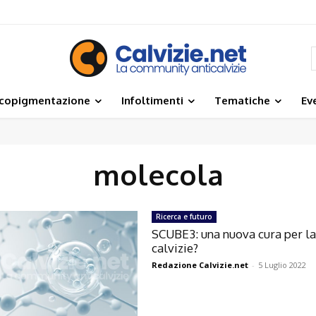
icopigmentazione
Infoltimenti
Tematiche
Ev
molecola
Ricerca e futuro
SCUBE3: una nuova cura per la
calvizie?
Redazione Calvizie.net
-
5 Luglio 2022