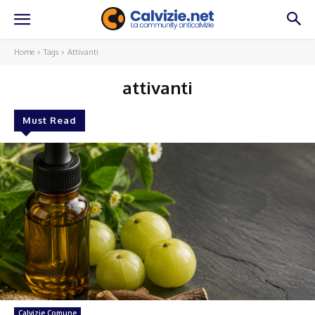
Home
Tags
Attivanti
attivanti
Must Read
Calvizie Comune