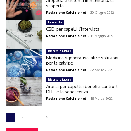
Alopecia e sistema immunitario: la
scoperta
Redazione Calvizie.net
-
30 Giugno 2022
Interviste
CBD per capelli: l’intervista
Redazione Calvizie.net
-
11 Maggio 2022
Ricerca e futuro
Medicina rigenerativa: altre soluzioni
per la calvizie
Redazione Calvizie.net
-
22 Aprile 2022
Ricerca e futuro
Aronia per capelli: i benefici contro il
DHT e la senescenza
Redazione Calvizie.net
-
15 Marzo 2022
1
2
3