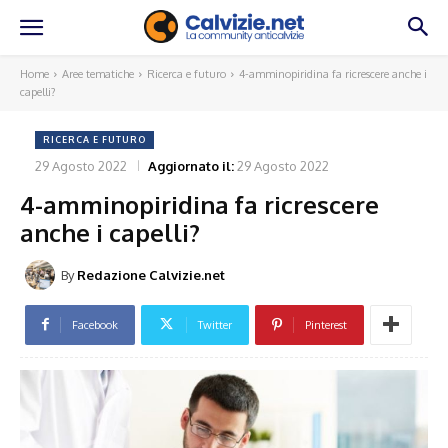
Home
Aree tematiche
Ricerca e futuro
4-amminopiridina fa ricrescere anche i
capelli?
RICERCA E FUTURO
29 Agosto 2022
Aggiornato il:
29 Agosto 2022
4-amminopiridina fa ricrescere
anche i capelli?
By
Redazione Calvizie.net
Facebook
Twitter
Pinterest