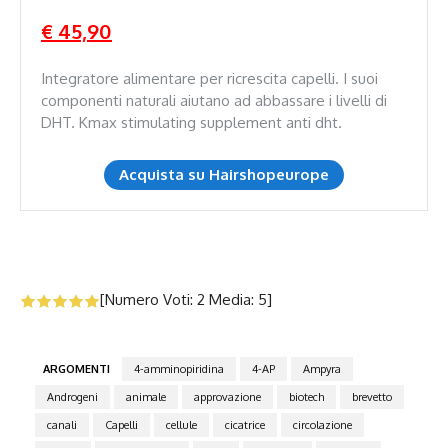
€ 45,90
Integratore alimentare per ricrescita capelli. I suoi
componenti naturali aiutano ad abbassare i livelli di
DHT. Kmax stimulating supplement anti dht.
Acquista su Hairshopeurope
[Numero Voti:
2
Media:
5
]
ARGOMENTI
4-amminopiridina
4-AP
Ampyra
Androgeni
animale
approvazione
biotech
brevetto
canali
Capelli
cellule
cicatrice
circolazione