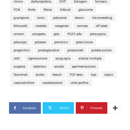
clinico
dalfampridina
DHT
Estrogeni
farmaco
FDA
ferite
fibrosi
follicoli
glaucoma
guarigione
ionici
jaborandi
lesioni
microneedling
Minoxidil
modello
neogenesi
nervose
off-label
ormoni
ortopedia
pelo
PGF2 alfa
pilocarpina
pilocarpo
potassio
preclinico
prescrizione
progenitrici
prostaglandine
prostanoidi
pubblicazione
ratti
rigenerazione
sanguigna
sclerosi multipla
scoperta
sistemico
società
sperimentazione
Staminali
studio
tessuti
TGF-beta
topi
topico
vasocostrittore
vasodilatatore
verte porfina
Facebook
Twitter
Pinterest