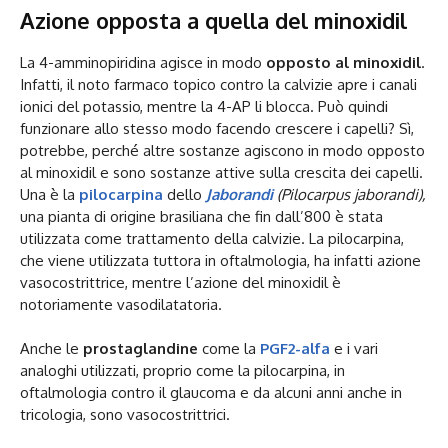
Azione opposta a quella del minoxidil
La 4-amminopiridina agisce in modo
opposto al minoxidil
.
Infatti, il noto farmaco topico contro la calvizie apre i canali
ionici del potassio, mentre la 4-AP li blocca. Può quindi
funzionare allo stesso modo facendo crescere i capelli? Sì,
potrebbe, perché altre sostanze agiscono in modo opposto
al minoxidil e sono sostanze attive sulla crescita dei capelli.
Una è la
pilocarpina
dello
Jaborandi
(Pilocarpus jaborandi),
una pianta di origine brasiliana che fin dall’800 è stata
utilizzata come trattamento della calvizie. La pilocarpina,
che viene utilizzata tuttora in oftalmologia, ha infatti azione
vasocostrittrice, mentre l’azione del minoxidil è
notoriamente vasodilatatoria.
Anche le
prostaglandine
come la
PGF2-alfa
e i vari
analoghi utilizzati, proprio come la pilocarpina, in
oftalmologia contro il glaucoma e da alcuni anni anche in
tricologia, sono vasocostrittrici.