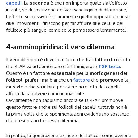
capelli
. La
seconda
è che non importa quale sia l’effetto
iniziale, se di costrizione dei vasi sanguigni o di dilatazione,
l’effetto successivo è sicuramente quello opposto e questi
due “movimenti” finiscono per far affluire alle cellule del
follicolo più sangue, come se lo pompassero lentamente.
4-amminopiridina: il vero dilemma
Il vero dilemma è dovuto al fatto che tra i fattori di crescita
che 4-AP va ad aumentare c’è il famigerato
TGF-beta
.
Questo è un
fattore essenziale
per la
morfogenesi dei
follicoli piliferi
, ma è anche un
fattore
che
promuove la
calvizie
e che va inibito per avere ricrescita dei capelli
affetti dalla calvizie comune maschile.
Ovviamente non sappiamo ancora se la 4-AP promuove
questo fattore anche sui follicoli dei capelli, tuttavia non è
la prima volta che le sperimentazioni evidenziano sostanze
che presentano lo stesso dilemma.
In pratica, la generazione ex-novo dei follicoli come avviene