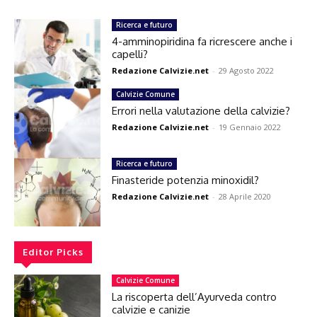
Ricerca e futuro
4-amminopiridina fa ricrescere anche i
capelli?
Redazione Calvizie.net
-
29 Agosto 2022
Calvizie Comune
Errori nella valutazione della calvizie?
Redazione Calvizie.net
-
19 Gennaio 2022
Ricerca e futuro
Finasteride potenzia minoxidil?
Redazione Calvizie.net
-
28 Aprile 2020
Editor Picks
Calvizie Comune
La riscoperta dell’Ayurveda contro
calvizie e canizie