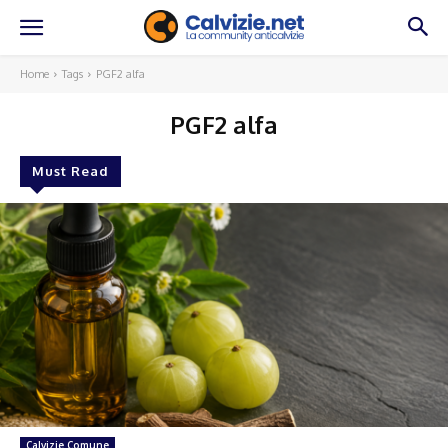
Home
Tags
PGF2 alfa
PGF2 alfa
Must Read
Calvizie Comune