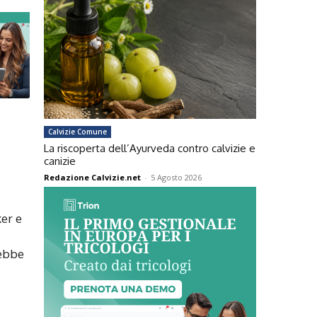
Calvizie Comune
La riscoperta dell’Ayurveda contro calvizie e
canizie
Redazione Calvizie.net
-
5 Agosto 2026
ker e
rebbe