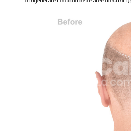
di rigenerare i follicoli delle aree donatrici
(