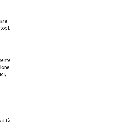
e
sare
topi.
mente
zione
ci,
ilità