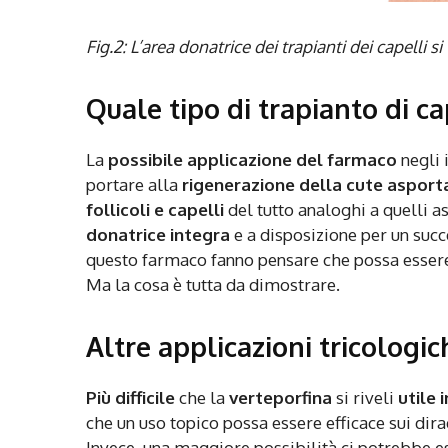
Fig.2: L’area donatrice dei trapianti dei capelli s
Quale tipo di trapianto di ca
La
possibile applicazione del farmaco
negli 
portare alla
rigenerazione della cute
asport
follicoli e capelli
del tutto analoghi a quelli as
donatrice integra
e a disposizione per un succ
questo farmaco fanno pensare che possa essere 
Ma la cosa è tutta da dimostrare.
Altre applicazioni tricologic
Più difficile
che la
verteporfina
si riveli
utile 
che un uso topico possa essere efficace sui di
Invece, una maggiore possibilità ci potrebbe e