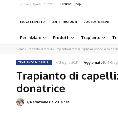
Forums
Shop
venerdì, Agosto 7, 2026
TROVA L’ESPERTO
CENTRI TRAPIANTI
DIAGNOSI ON LINE
Per iniziare
Prodotti
Trapianto
Tr
Home
Trapianto di capelli
Trapianto di capelli: rigenerazione della area don
4 Giugno 2021
Aggiornato il:
4 Giug
TRAPIANTO DI CAPELLI
Trapianto di capelli
donatrice
By
Redazione Calvizie.net