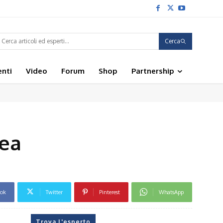
Cerca
enti
Video
Forum
Shop
Partnership
rea
ook
Twitter
Pinterest
WhatsApp
Trova l'esperto