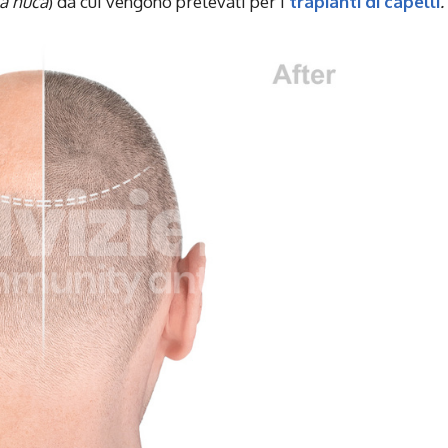
la nuca
) da cui vengono prelevati per i
trapianti di capelli
.