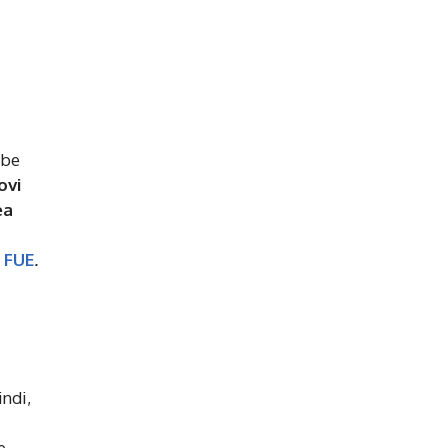
bbe
ovi
ea
i
FUE
.
indi,
e