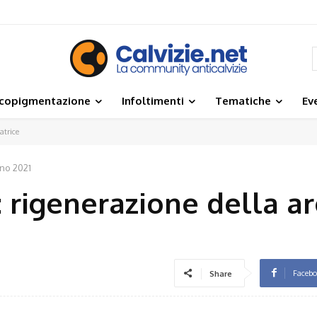
icopigmentazione
Infoltimenti
Tematiche
Ev
atrice
no 2021
: rigenerazione della a
Faceb
Share