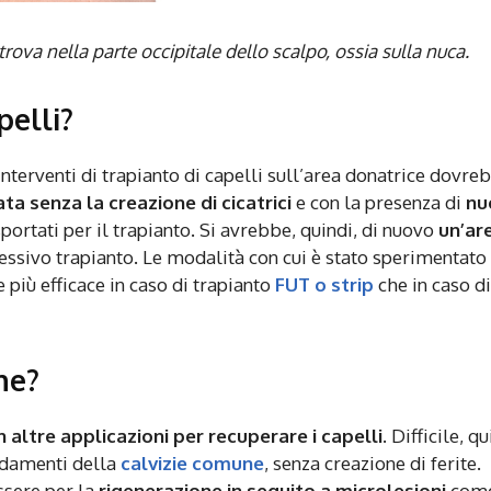
i trova nella parte occipitale dello scalpo, ossia sulla nuca.
pelli?
interventi di trapianto di capelli sull’area donatrice dovre
ata
senza la creazione di cicatrici
e con la presenza di
nu
portati per il trapianto. Si avrebbe, quindi, di nuovo
un’ar
essivo trapianto. Le modalità con cui è stato sperimentato
più efficace in caso di trapianto
FUT o strip
che in caso d
he?
in altre applicazioni per recuperare i capelli
. Difficile, qu
radamenti della
calvizie comune
, senza creazione di ferite.
ssere per la
rigenerazione in seguito a microlesioni
com