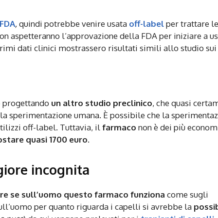
FDA
,
quindi potrebbe venire usata
off-label
per trattare l
non aspetteranno l’approvazione della FDA per iniziare a u
imi dati clinici mostrassero risultati simili allo studio sui 
no progettando
un altro studio preclinico
, che quasi certa
alla sperimentazione umana. È possibile che la sperimenta
ilizzi off-label. Tuttavia, il
farmaco
non è dei più economi
stare quasi 1700 euro
.
giore incognita
re se sull’uomo questo farmaco funziona
come sugli
ull’uomo per quanto riguarda i capelli si avrebbe la
possib