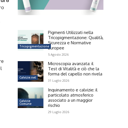
 di 6
ro
i
o
Pigmenti Utilizzati nella
Tricopigmentazione: Qualità,
Sicurezza e Normative
Tricopigmentazione
Europee
5 Agosto 2026
re
Microscopia avanzata: il
l
Test di Vitalità e ciò che la
forma del capello non rivela
Calvizie.net
31 Luglio 2026
Inquinamento e calvizie: il
particolato atmosferico
associato a un maggior
Calvizie
Comune
rischio
29 Luglio 2026