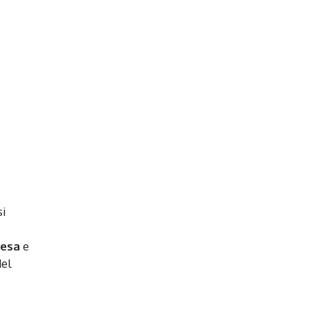
si
resa
e
del