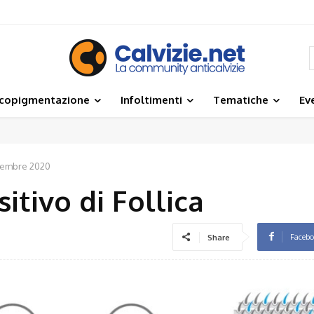
icopigmentazione
Infoltimenti
Tematiche
Ev
a
vembre 2020
sitivo di Follica
Faceb
Share