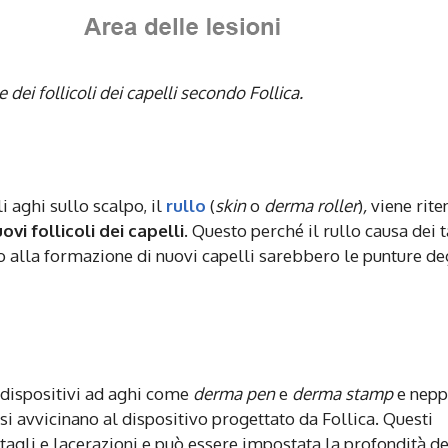
e dei follicoli dei capelli secondo Follica.
li aghi sullo scalpo,
il
rullo
(
skin
o
derma roller
)
,
viene rite
ovi follicoli dei capelli
. Questo perché il rullo causa dei t
no alla formazione di nuovi capelli sarebbero le punture de
i dispositivi ad aghi come
derma pen
e
derma stamp
e nepp
 si avvicinano al dispositivo progettato da Follica. Questi
 tagli e lacerazioni e può essere impostata la profondità de