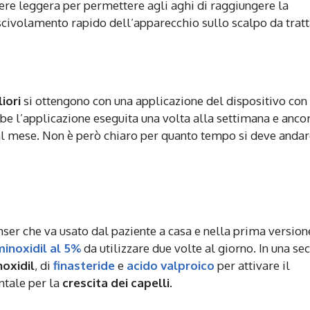
sere leggera per permettere agli aghi di raggiungere la
scivolamento rapido dell’apparecchio sullo scalpo da tratt
liori
si ottengono con una applicazione del dispositivo con 
be l’applicazione eseguita una volta alla settimana e anco
 al mese. Non è però chiaro per quanto tempo si deve anda
enser che va usato dal paziente a casa e nella prima version
minoxidil al 5%
da utilizzare due volte al giorno. In una s
oxidil
, di
finasteride
e
acido valproico
per attivare il
tale per la
crescita dei capelli
.