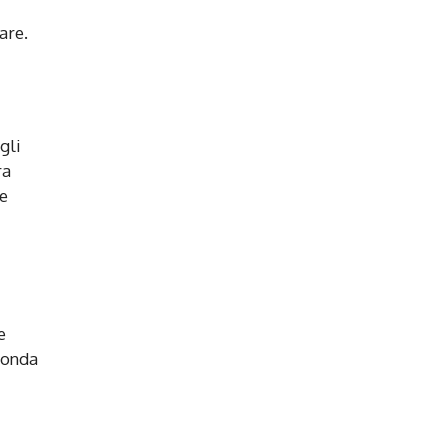
are.
gli
ra
re
e
econda