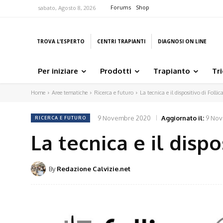
Forums
Shop
sabato, Agosto 8, 2026
TROVA L’ESPERTO
CENTRI TRAPIANTI
DIAGNOSI ON LINE
Per iniziare
Prodotti
Trapianto
Tr
Home
Aree tematiche
Ricerca e futuro
La tecnica e il dispositivo di Follic
9 Novembre 2020
Aggiornato il:
9 No
RICERCA E FUTURO
La tecnica e il dispo
By
Redazione Calvizie.net