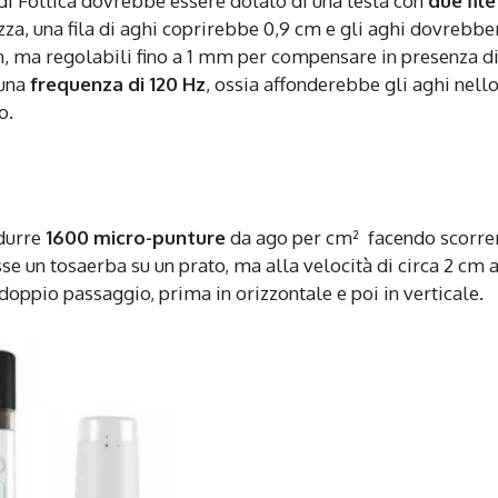
 di
Follica
dovrebbe essere dotato di una testa con
due file
ezza, una fila di aghi coprirebbe 0,9 cm e gli aghi dovrebbe
m, ma regolabili fino a 1 mm per compensare in presenza d
 una
frequenza di 120 Hz
, ossia affonderebbe gli aghi nell
o.
odurre
1600 micro-punture
da ago per cm² facendo scorre
se un tosaerba su un prato, ma alla velocità di circa 2 cm a
doppio passaggio, prima in orizzontale e poi in verticale.