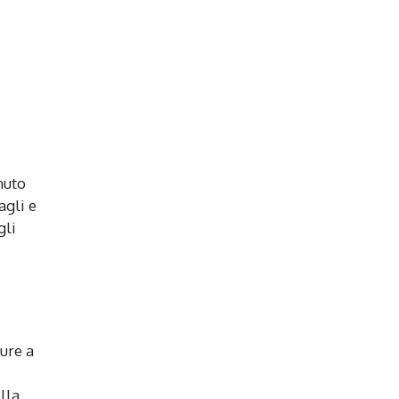
nuto
agli e
gli
ure a
lla