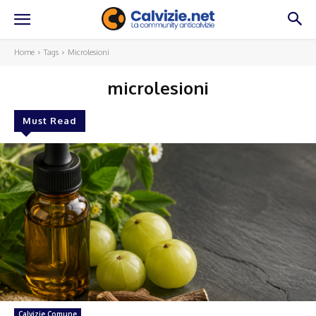
Home
Tags
Microlesioni
microlesioni
Must Read
Calvizie Comune