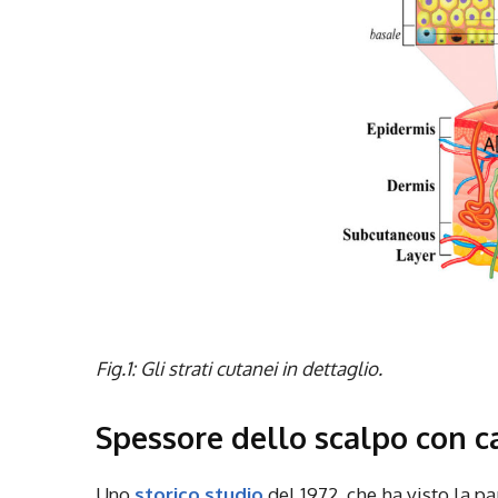
Fig.1: Gli strati cutanei in dettaglio.
Spessore dello scalpo con ca
Uno
storico studio
del 1972, che ha visto la p