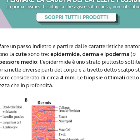
fare un passo indietro e partire dalle caratteristiche anat
cono la
cute
sono tre:
epidermide
,
derma
e
ipoderma
(
o
pessore medio
: l’epidermide è uno strato piuttosto sottil
aria nelle diverse parti del corpo e a livello dello scalpo s
sere considerato di
circa 4 mm
. Le
biopsie ottimali
dello
zza che in profondità.