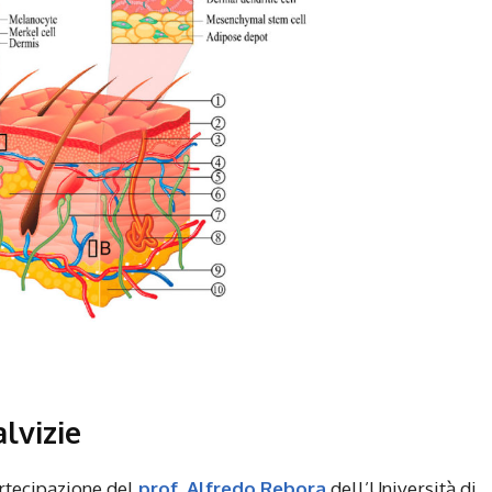
lvizie
artecipazione del
prof. Alfredo Rebora
dell’Università di