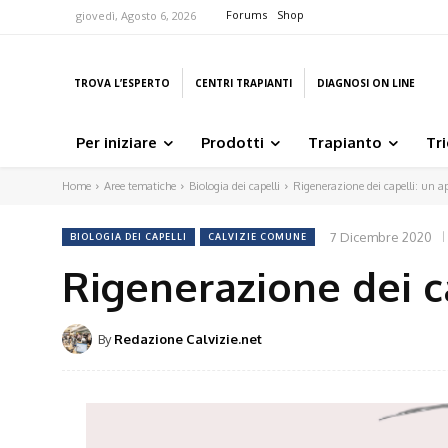
Forums
Shop
giovedì, Agosto 6, 2026
TROVA L’ESPERTO
CENTRI TRAPIANTI
DIAGNOSI ON LINE
Per iniziare
Prodotti
Trapianto
Tr
Home
Aree tematiche
Biologia dei capelli
Rigenerazione dei capelli: un 
7 Dicembre 2020
BIOLOGIA DEI CAPELLI
CALVIZIE COMUNE
Rigenerazione dei 
By
Redazione Calvizie.net