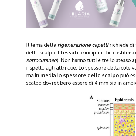
Il tema della
rigenerazione capelli
richiede di 
dello scalpo. I
tessuti principali
che costituis
sottocutaneo
). Non hanno tutti e tre lo stesso
s
rispetto agli altri due. Lo spessore della cute v
ma
in media
lo
spessore dello scalpo
può es
scalpo dovrebbero essere di 4 mm sia in ampie