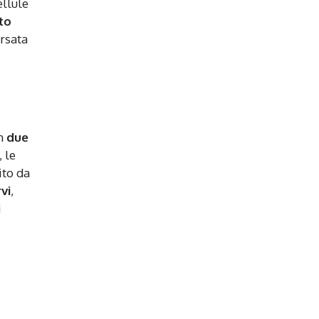
ellule
to
ersata
in
due
 le
ito da
vi
,
i