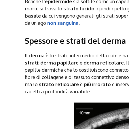
Benché l’
epidermide
sia sottile come un capel
morte si trova lo
strato lucido
, quindi quello
basale
da cui vengono generati gli strati super
da un ago
non sanguina
.
Spessore e strati del derma
Il
derma
è lo strato intermedio della cute e ha
strati
:
derma papillare
e
derma reticolare
. I
papille dermiche che lo costituiscono connett
fibre di collagene e di tessuto connettivo dens
ma lo
strato reticolare
è
più irrorato
e innerv
capelli a profondità variabile.