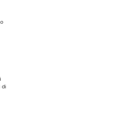
lo
i
 di