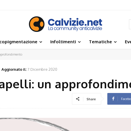
icopigmentazione
Infoltimenti
Tematiche
Ev
approfondimento
Aggiornato il:
7 Dicembre 2020
capelli: un approfondi
Faceb
Share