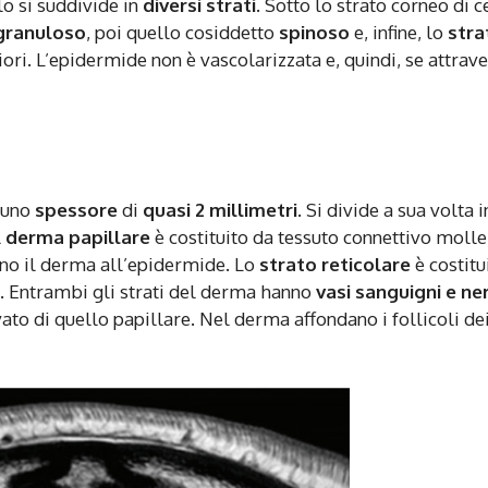
lo si suddivide in
diversi strati
. Sotto lo strato corneo di c
granuloso
, poi quello cosiddetto
spinoso
e, infine, lo
stra
iori. L’epidermide non è vascolarizzata e, quindi, se attrav
 uno
spessore
di
quasi 2 millimetri
. Si divide a sua volta 
l
derma papillare
è costituito da tessuto connettivo molle,
ono il derma all’epidermide. Lo
strato reticolare
è costitu
o. Entrambi gli strati del derma hanno
vasi sanguigni e ner
ato di quello papillare. Nel derma affondano i follicoli de