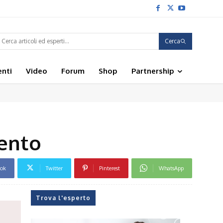
Cerca
enti
Video
Forum
Shop
Partnership
mento
ook
Twitter
Pinterest
WhatsApp
Trova l'esperto