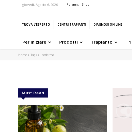
Forums
Shop
giovedì, Agosto 6, 2026
TROVA L’ESPERTO
CENTRI TRAPIANTI
DIAGNOSI ON LINE
Per iniziare
Prodotti
Trapianto
Tr
Home
Tags
Ipoderma
Must Read