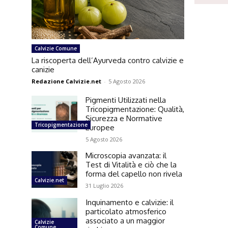
Calvizie Comune
La riscoperta dell’Ayurveda contro calvizie e
canizie
Redazione Calvizie.net
-
5 Agosto 2026
Pigmenti Utilizzati nella
Tricopigmentazione: Qualità,
Sicurezza e Normative
Tricopigmentazione
Europee
5 Agosto 2026
Microscopia avanzata: il
Test di Vitalità e ciò che la
forma del capello non rivela
Calvizie.net
31 Luglio 2026
Inquinamento e calvizie: il
particolato atmosferico
associato a un maggior
Calvizie
Comune