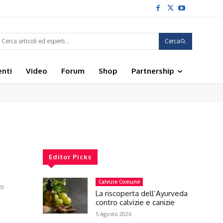
Cerca
enti
Video
Forum
Shop
Partnership
Editor Picks
Calvizie Comune
20
La riscoperta dell’Ayurveda
contro calvizie e canizie
5 Agosto 2026