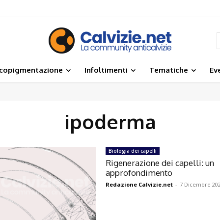
icopigmentazione
Infoltimenti
Tematiche
Ev
ipoderma
Biologia dei capelli
Rigenerazione dei capelli: un
approfondimento
Redazione Calvizie.net
-
7 Dicembre 20