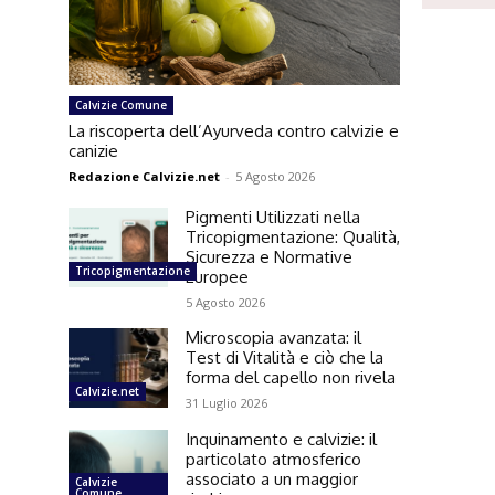
Calvizie Comune
La riscoperta dell’Ayurveda contro calvizie e
canizie
Redazione Calvizie.net
-
5 Agosto 2026
Pigmenti Utilizzati nella
Tricopigmentazione: Qualità,
Sicurezza e Normative
Tricopigmentazione
Europee
5 Agosto 2026
Microscopia avanzata: il
Test di Vitalità e ciò che la
forma del capello non rivela
Calvizie.net
31 Luglio 2026
Inquinamento e calvizie: il
particolato atmosferico
associato a un maggior
Calvizie
Comune