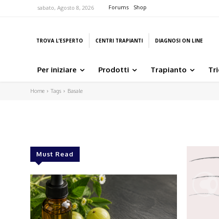
Forums
Shop
sabato, Agosto 8, 2026
TROVA L’ESPERTO
CENTRI TRAPIANTI
DIAGNOSI ON LINE
Per iniziare
Prodotti
Trapianto
Tr
Home
Tags
Basale
Must Read