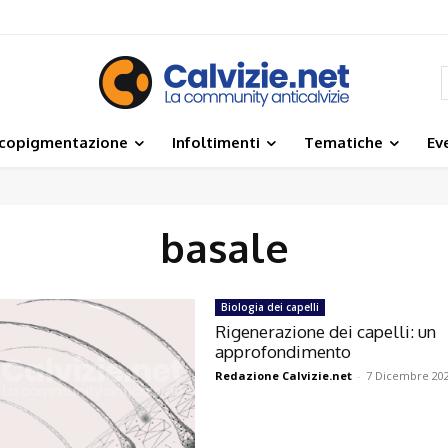
icopigmentazione
Infoltimenti
Tematiche
Ev
basale
Biologia dei capelli
Rigenerazione dei capelli: un
approfondimento
Redazione Calvizie.net
-
7 Dicembre 20