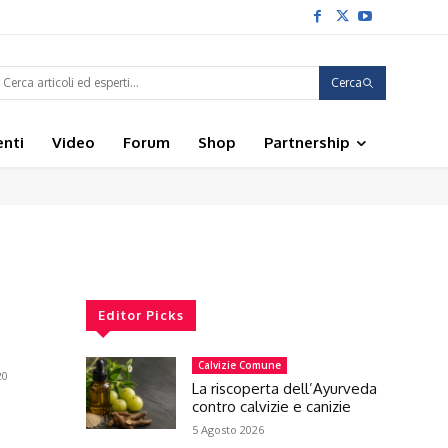
Cerca
enti
Video
Forum
Shop
Partnership
Editor Picks
Calvizie Comune
20
La riscoperta dell’Ayurveda
contro calvizie e canizie
5 Agosto 2026