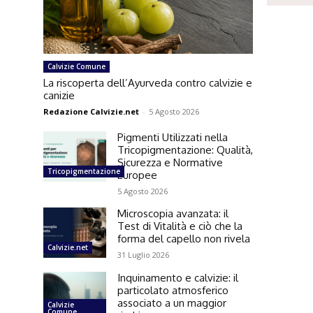
Calvizie Comune
La riscoperta dell’Ayurveda contro calvizie e
canizie
Redazione Calvizie.net
-
5 Agosto 2026
Pigmenti Utilizzati nella
Tricopigmentazione: Qualità,
Sicurezza e Normative
Tricopigmentazione
Europee
5 Agosto 2026
Microscopia avanzata: il
Test di Vitalità e ciò che la
forma del capello non rivela
Calvizie.net
31 Luglio 2026
Inquinamento e calvizie: il
particolato atmosferico
associato a un maggior
Calvizie
Comune