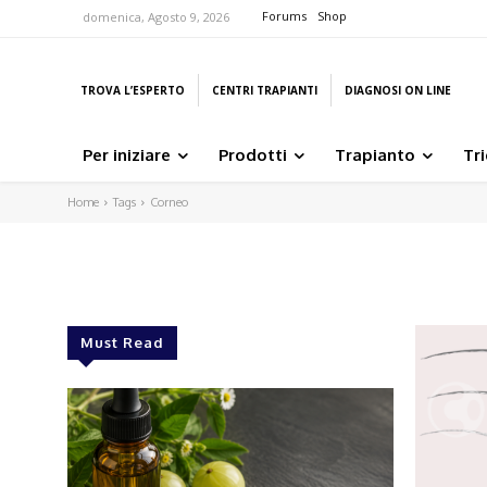
Forums
Shop
domenica, Agosto 9, 2026
TROVA L’ESPERTO
CENTRI TRAPIANTI
DIAGNOSI ON LINE
Per iniziare
Prodotti
Trapianto
Tr
Home
Tags
Corneo
Must Read