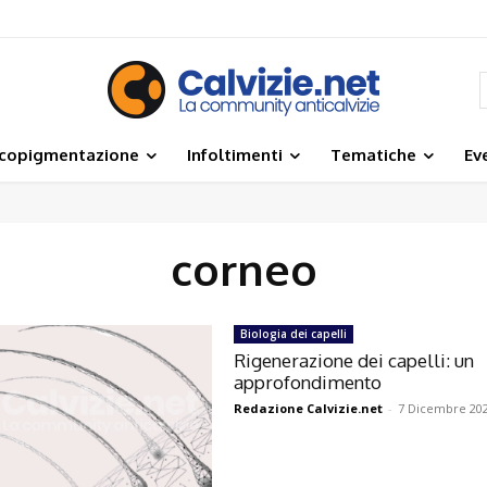
icopigmentazione
Infoltimenti
Tematiche
Ev
corneo
Biologia dei capelli
Rigenerazione dei capelli: un
approfondimento
Redazione Calvizie.net
-
7 Dicembre 20