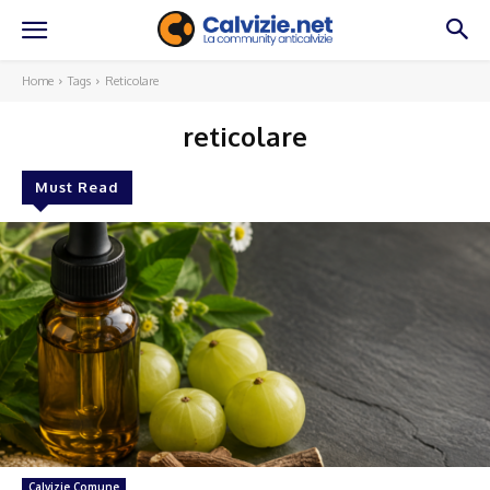
Home
Tags
Reticolare
reticolare
Must Read
Calvizie Comune