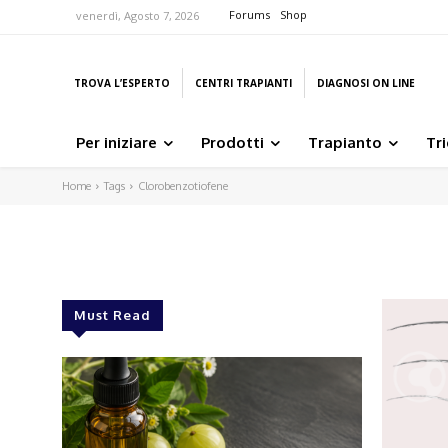
Forums
Shop
venerdì, Agosto 7, 2026
TROVA L’ESPERTO
CENTRI TRAPIANTI
DIAGNOSI ON LINE
Per iniziare
Prodotti
Trapianto
Tr
Home
Tags
Clorobenzotiofene
Must Read