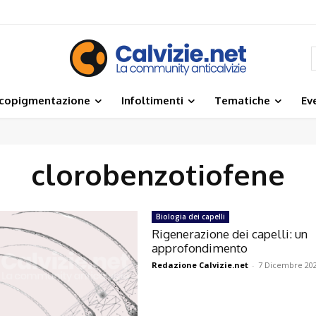
icopigmentazione
Infoltimenti
Tematiche
Ev
clorobenzotiofene
Biologia dei capelli
Rigenerazione dei capelli: un
approfondimento
Redazione Calvizie.net
-
7 Dicembre 20