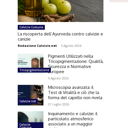
Calvizie Comune
La riscoperta dell’Ayurveda contro calvizie e
canizie
Redazione Calvizie.net
-
5 Agosto 2026
Pigmenti Utilizzati nella
Tricopigmentazione: Qualità,
Sicurezza e Normative
Tricopigmentazione
Europee
5 Agosto 2026
Microscopia avanzata: il
Test di Vitalità e ciò che la
forma del capello non rivela
Calvizie.net
31 Luglio 2026
Inquinamento e calvizie: il
particolato atmosferico
associato a un maggior
Calvizie
Comune