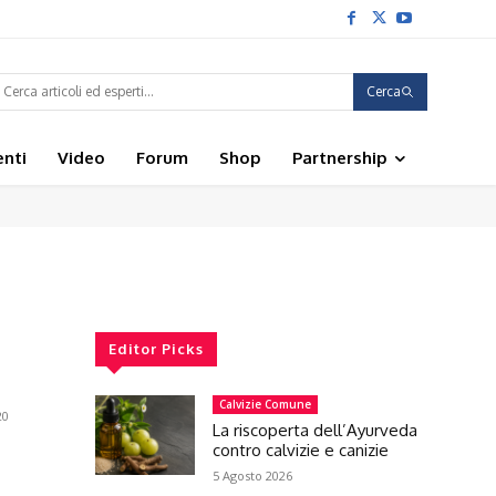
Cerca
enti
Video
Forum
Shop
Partnership
Editor Picks
Calvizie Comune
20
La riscoperta dell’Ayurveda
contro calvizie e canizie
5 Agosto 2026