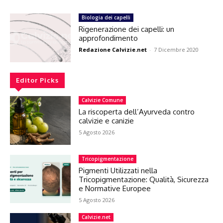
Biologia dei capelli
Rigenerazione dei capelli: un
approfondimento
Redazione Calvizie.net
-
7 Dicembre 2020
Editor Picks
Calvizie Comune
La riscoperta dell’Ayurveda contro
calvizie e canizie
5 Agosto 2026
Tricopigmentazione
Pigmenti Utilizzati nella
Tricopigmentazione: Qualità, Sicurezza
e Normative Europee
5 Agosto 2026
Calvizie.net