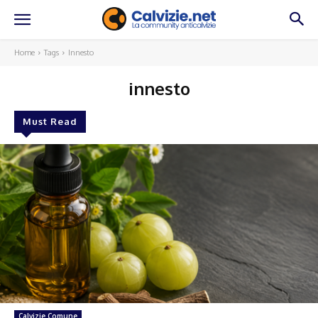
Home
Tags
Innesto
innesto
Must Read
Calvizie Comune