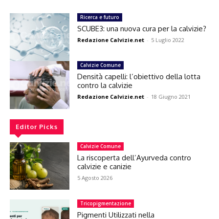
Ricerca e futuro
SCUBE3: una nuova cura per la calvizie?
Redazione Calvizie.net
-
5 Luglio 2022
Calvizie Comune
Densità capelli: l’obiettivo della lotta
contro la calvizie
Redazione Calvizie.net
-
18 Giugno 2021
Editor Picks
Calvizie Comune
La riscoperta dell’Ayurveda contro
calvizie e canizie
5 Agosto 2026
Tricopigmentazione
Pigmenti Utilizzati nella