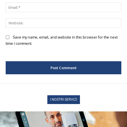
Ema
Web
Save my name, email, and website in this browser for the next
time I comment.
I NOSTRI SERVIZI