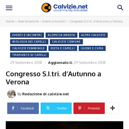
Home
Aree tematiche
Eventi e Incontri
Congresso S.I.tri. d'Autunno a Verona
EVENTI E INCONTRI
ALOPECIA AREATA
ALTRE CALVIZIE
BIOLOGIA DEI CAPELLI
CALVIZIE COMUNE
CALVIZIE FEMMINILE
DIETA E CAPELLI
IGIENE E CURA
TRAPIANTO DI CAPELLI
29 Settembre 2018
Aggiornato il:
29 Settembre 2018
Congresso S.I.tri. d’Autunno a
Verona
By
Redazione di calvizie.net
Facebook
Twitter
Pinterest