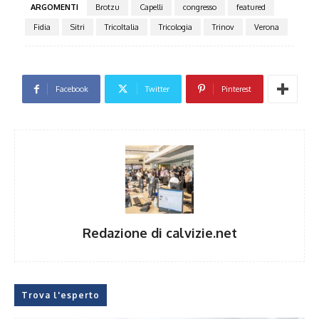
ARGOMENTI
Brotzu
Capelli
congresso
featured
Fidia
Sitri
TricoItalia
Tricologia
Trinov
Verona
Facebook
Twitter
Pinterest
Redazione di calvizie.net
Trova l'esperto