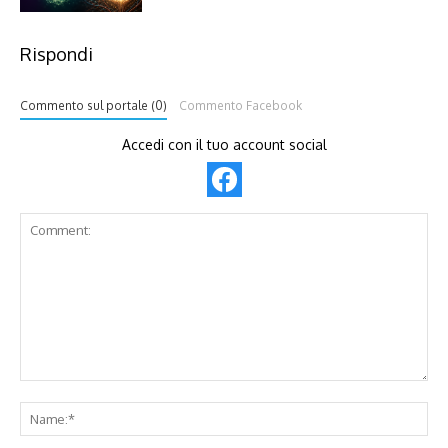
Rispondi
Commento sul portale (0)
Commento Facebook
Accedi con il tuo account social
Comment:
Na