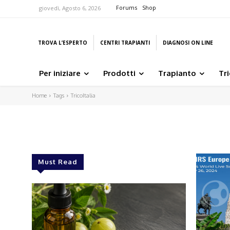
Forums
Shop
giovedì, Agosto 6, 2026
TROVA L’ESPERTO
CENTRI TRAPIANTI
DIAGNOSI ON LINE
Per iniziare
Prodotti
Trapianto
Tr
Home
Tags
TricoItalia
Must Read