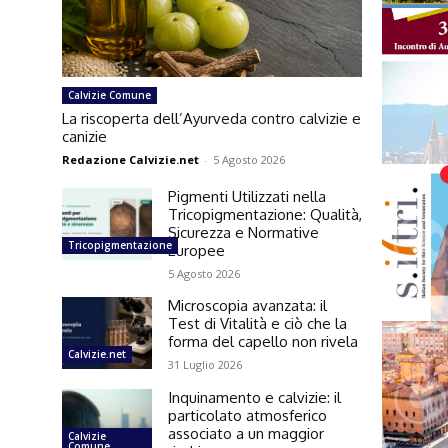
Calvizie Comune
La riscoperta dell’Ayurveda contro calvizie e
canizie
Redazione Calvizie.net
-
5 Agosto 2026
Pigmenti Utilizzati nella
Tricopigmentazione: Qualità,
Sicurezza e Normative
Tricopigmentazione
Europee
5 Agosto 2026
Microscopia avanzata: il
Test di Vitalità e ciò che la
forma del capello non rivela
Calvizie.net
31 Luglio 2026
Inquinamento e calvizie: il
particolato atmosferico
associato a un maggior
Calvizie
Comune