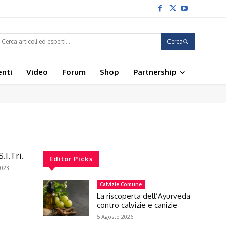
Cerca
enti
Video
Forum
Shop
Partnership
.I.Tri.
Editor Picks
2023
Calvizie Comune
La riscoperta dell’Ayurveda
contro calvizie e canizie
5 Agosto 2026