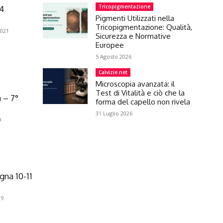
Tricopigmentazione
 4
Pigmenti Utilizzati nella
Tricopigmentazione: Qualità,
2021
Sicurezza e Normative
Europee
5 Agosto 2026
Calvizie.net
Microscopia avanzata: il
Test di Vitalità e ciò che la
 – 7°
forma del capello non rivela
31 Luglio 2026
9
gna 10-11
19