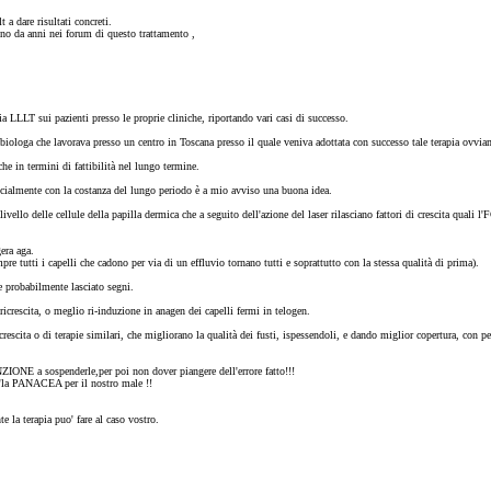
a dare risultati concreti.
ono da anni nei forum di questo trattamento ,
pia LLLT sui pazienti presso le proprie cliniche, riportando vari casi di successo.
 biologa che lavorava presso un centro in Toscana presso il quale veniva adottata con successo tale terapia ovviam
che in termini di fattibilità nel lungo termine.
 specialmente con la costanza del lungo periodo è a mio avviso una buona idea.
llo delle cellule della papilla dermica che a seguito dell'azione del laser rilasciano fattori di crescita quali l
era aga.
e tutti i capelli che cadono per via di un effluvio tornano tutti e soprattutto con la stessa qualità di prima).
e probabilmente lasciato segni.
icrescita, o meglio ri-induzione in anagen dei capelli fermi in telogen.
di crescita o di terapie similari, che migliorano la qualità dei fusti, ispessendoli, e dando miglior copertura, c
ZIONE a sospenderle,per poi non dover piangere dell'errore fatto!!!
 e'la PANACEA per il nostro male !!
e la terapia puo' fare al caso vostro.