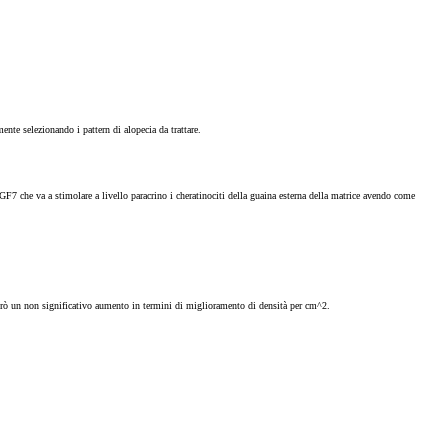
ente selezionando i pattern di alopecia da trattare.
'FGF7 che va a stimolare a livello paracrino i cheratinociti della guaina esterna della matrice avendo come
on però un non significativo aumento in termini di miglioramento di densità per cm^2.