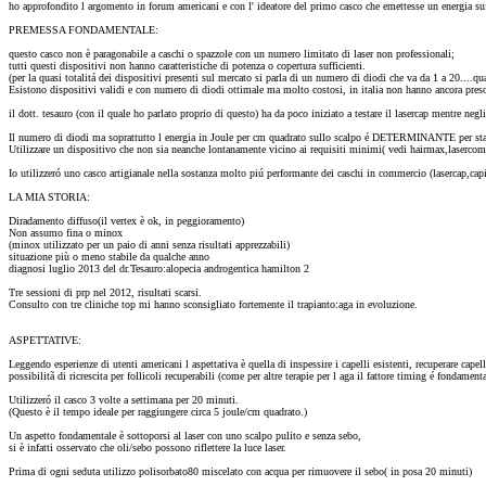
ho approfondito l argomento in forum americani e con l' ideatore del primo casco che emettesse un energia suf
PREMESSA FONDAMENTALE:
questo casco non è paragonabile a caschi o spazzole con un numero limitato di laser non professionali;
tutti questi dispositivi non hanno caratteristiche di potenza o copertura sufficienti.
(per la quasi totalitá dei dispositivi presenti sul mercato si parla di un numero di diodi che va da 1 a 20....
Esistono dispositivi validi e con numero di diodi ottimale ma molto costosi, in italia non hanno ancora pres
il dott. tesauro (con il quale ho parlato proprio di questo) ha da poco iniziato a testare il lasercap mentre neg
Il numero di diodi ma soprattutto l energia in Joule per cm quadrato sullo scalpo é DETERMINANTE per stabili
Utilizzare un dispositivo che non sia neanche lontanamente vicino ai requisiti minimi( vedi hairmax,lasercomb
Io utilizzeró uno casco artigianale nella sostanza molto piú performante dei caschi in commercio (lasercap,capi
LA MIA STORIA:
Diradamento diffuso(il vertex è ok, in peggioramento)
Non assumo fina o minox
(minox utilizzato per un paio di anni senza risultati apprezzabili)
situazione più o meno stabile da qualche anno
diagnosi luglio 2013 del dr.Tesauro:alopecia androgentica hamilton 2
Tre sessioni di prp nel 2012, risultati scarsi.
Consulto con tre cliniche top mi hanno sconsigliato fortemente il trapianto:aga in evoluzione.
ASPETTATIVE:
Leggendo esperienze di utenti americani l aspettativa è quella di inspessire i capelli esistenti, recuperare cape
possibilitã di ricrescita per follicoli recuperabili (come per altre terapie per l aga il fattore timing é fondamen
Utilizzeró il casco 3 volte a settimana per 20 minuti.
(Questo è il tempo ideale per raggiungere circa 5 joule/cm quadrato.)
Un aspetto fondamentale è sottoporsi al laser con uno scalpo pulito e senza sebo,
si è infatti osservato che oli/sebo possono riflettere la luce laser.
Prima di ogni seduta utilizzo polisorbato80 miscelato con acqua per rimuovere il sebo( in posa 20 minuti)