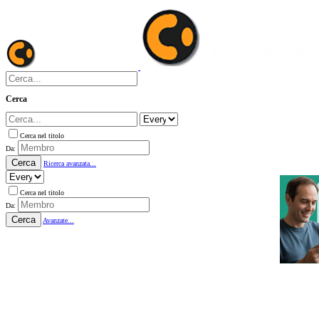
Cerca
Cerca nel titolo
Da:
Cerca
Ricerca avanzata...
Cerca nel titolo
Da:
Cerca
Avanzate...