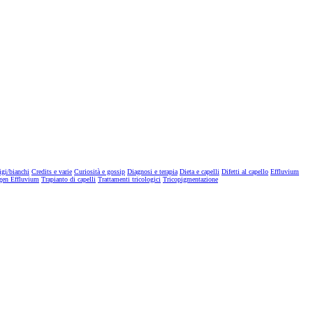
igi/bianchi
Credits e varie
Curiosità e gossip
Diagnosi e terapia
Dieta e capelli
Difetti al capello
Effluvium
gen Effluvium
Trapianto di capelli
Trattamenti tricologici
Tricopigmentazione