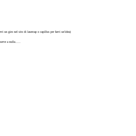
vi un giro nel sito di lasercap o capillus per farvi un'idea)
rve a nulla......