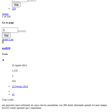
Vai
329
Avanti
1 of 329
Go to page
Vai
Avanti
Last
N
noel830
Utente
25 Aprile 2011
1,122
2
415
22 Agosto 2013
#1
Ciao a tutti ,
nei prossimi mesi utilizzeró un casco che ho assemblato con 300 diodi sfruttando quindi la Laser terapia
(LLLT) vorrei riportare qui l esperienza.