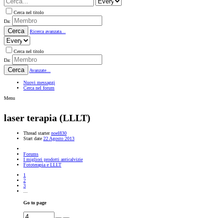
Cerca nel titolo
Da:
Cerca
Ricerca avanzata...
Cerca nel titolo
Da:
Cerca
Avanzate...
Nuovi messaggi
Cerca nel forum
Menu
laser terapia (LLLT)
Thread starter
noel830
Start date
22 Agosto 2013
Forums
I migliori prodotti anticalvizie
Fototerapia e LLLT
1
2
3
...
Go to page