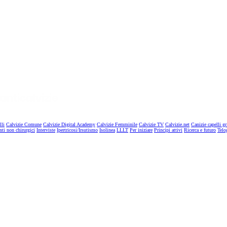
lli
Calvizie Comune
Calvizie Digital Academy
Calvizie Femminile
Calvizie TV
Calvizie.net
Canizie capelli gr
nti non chirurgici
Interviste
Ipertricosi/Irsutismo
Isolinea
LLLT
Per iniziare
Principi attivi
Ricerca e futuro
Telo