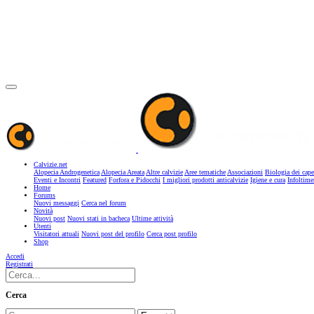
Calvizie.net
Alopecia Androgenetica
Alopecia Areata
Altre calvizie
Aree tematiche
Associazioni
Biologia dei cape
Eventi e Incontri
Featured
Forfora e Pidocchi
I migliori prodotti anticalvizie
Igiene e cura
Infoltime
Home
Forums
Nuovi messaggi
Cerca nel forum
Novità
Nuovi post
Nuovi stati in bacheca
Ultime attività
Utenti
Visitatori attuali
Nuovi post del profilo
Cerca post profilo
Shop
Accedi
Registrati
Cerca