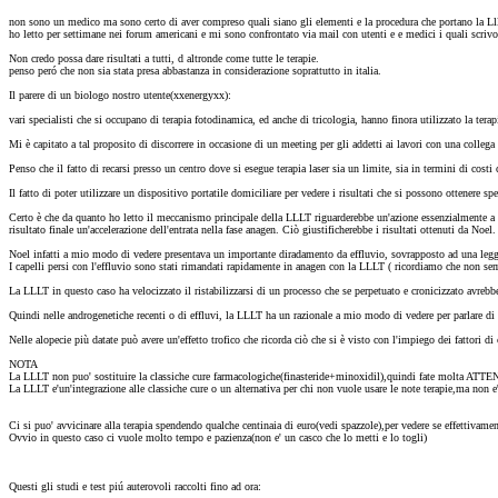
non sono un medico ma sono certo di aver compreso quali siano gli elementi e la procedura che portano la Lllt 
ho letto per settimane nei forum americani e mi sono confrontato via mail con utenti e e medici i quali scriv
Non credo possa dare risultati a tutti, d altronde come tutte le terapie.
penso peró che non sia stata presa abbastanza in considerazione soprattutto in italia.
Il parere di un biologo nostro utente(xxenergyxx):
vari specialisti che si occupano di terapia fotodinamica, ed anche di tricologia, hanno finora utilizzato la tera
Mi è capitato a tal proposito di discorrere in occasione di un meeting per gli addetti ai lavori con una collega
Penso che il fatto di recarsi presso un centro dove si esegue terapia laser sia un limite, sia in termini di costi 
Il fatto di poter utilizzare un dispositivo portatile domiciliare per vedere i risultati che si possono ottenere
Certo è che da quanto ho letto il meccanismo principale della LLLT riguarderebbe un'azione essenzialmente a live
risultato finale un'accelerazione dell'entrata nella fase anagen. Ciò giustificherebbe i risultati ottenuti da Noel.
Noel infatti a mio modo di vedere presentava un importante diradamento da effluvio, sovrapposto ad una legg
I capelli persi con l'effluvio sono stati rimandati rapidamente in anagen con la LLLT ( ricordiamo che non sempr
La LLLT in questo caso ha velocizzato il ristabilizzarsi di un processo che se perpetuato e cronicizzato avrebb
Quindi nelle androgenetiche recenti o di effluvi, la LLLT ha un razionale a mio modo di vedere per parlare di r
Nelle alopecie più datate può avere un'effetto trofico che ricorda ciò che si è visto con l'impiego dei fattori 
NOTA
La LLLT non puo' sostituire la classiche cure farmacologiche(finasteride+minoxidil),quindi fate molta ATTEN
La LLLT e'un'integrazione alle classiche cure o un alternativa per chi non vuole usare le note terapie,ma non
Ci si puo' avvicinare alla terapia spendendo qualche centinaia di euro(vedi spazzole),per vedere se effettivament
Ovvio in questo caso ci vuole molto tempo e pazienza(non e' un casco che lo metti e lo togli)
Questi gli studi e test piú auterovoli raccolti fino ad ora: