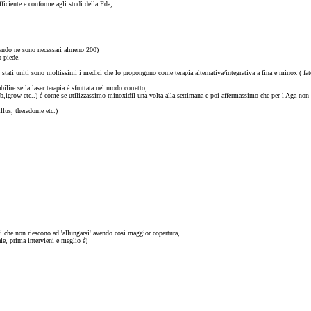
ficiente e conforme agli studi della Fda,
quando ne sono necessari almeno 200)
o piede.
li stati uniti sono moltissimi i medici che lo propongono come terapia alternativa/integrativa a fina e minox ( fate
re se la laser terapia é sfruttata nel modo corretto,
,igrow etc..) é come se utilizzassimo minoxidil una volta alla settimana e poi affermassimo che per l Aga non se
llus, theradome etc.)
lli che non riescono ad 'allungarsi' avendo cosí maggior copertura,
tale, prima intervieni e meglio é)