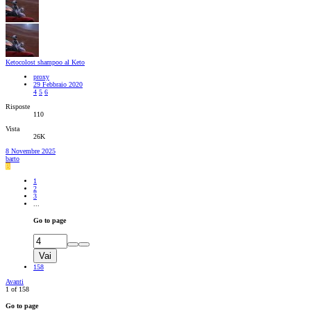
Ketocolost shampoo al Keto
proxy
29 Febbraio 2020
4
5
6
Risposte
110
Vista
26K
8 Novembre 2025
barto
B
1
2
3
...
Go to page
Vai
158
Avanti
1 of 158
Go to page