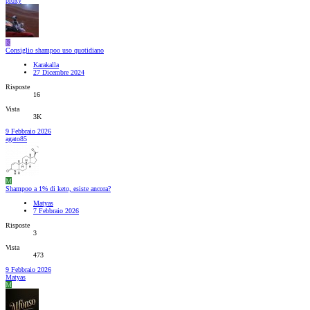
proxy
K
Consiglio shampoo uso quotidiano
Karakalla
27 Dicembre 2024
Risposte
16
Vista
3K
9 Febbraio 2026
agato85
M
Shampoo a 1% di keto, esiste ancora?
Matyas
7 Febbraio 2026
Risposte
3
Vista
473
9 Febbraio 2026
Matyas
M