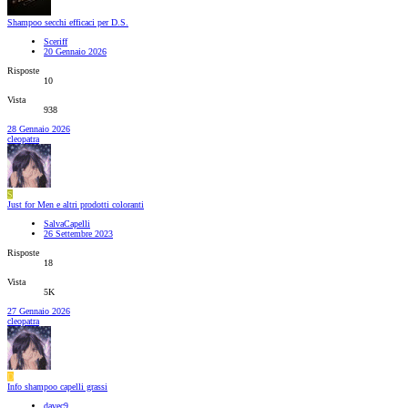
Shampoo secchi efficaci per D.S.
Sceriff
20 Gennaio 2026
Risposte
10
Vista
938
28 Gennaio 2026
cleopatra
S
Just for Men e altri prodotti coloranti
SalvaCapelli
26 Settembre 2023
Risposte
18
Vista
5K
27 Gennaio 2026
cleopatra
D
Info shampoo capelli grassi
davec9