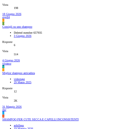
Vista
198
18 Giugno 2026
gigi84
G
D
Consigli su uno shampoo
Deleted member 657935
3 Giugno 2026
Risposte
6
Vista
514
4 Giugno 2026
vivanco
V
V
Miglior shampoo anticaduta
videotape
29 Marzo 2025
Risposte
12
Vista
2K
31 Maggio 2026
dav
D
A
SHAMPOO PER CUTE SECCA E CAPELLI INCONSISTENTI
achilleus
19 Maggio 2026