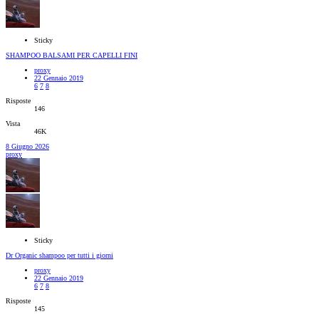
Sticky
SHAMPOO BALSAMI PER CAPELLI FINI
proxy
22 Gennaio 2019
6
7
8
Risposte
146
Vista
46K
8 Giugno 2026
proxy
Sticky
Dr Organic shampoo per tutti i giorni
proxy
22 Gennaio 2019
6
7
8
Risposte
145