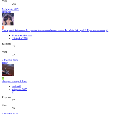
Vista
265
14 Maggio 2026
cleopatra
F
Shampoo al ketoconazolo: quanto funzionano davvero contro la caduta dei capelli? Esperienze e consigli
FrammentoSospeso
19 Aprile 2026
Risposte
12
Vista
1K
7 Maggio 2026
proxy
A
shampoo uso quotidiano
andrea96
4 Agosto 2025
2
Risposte
27
Vista
3K
4 Maggio 2026