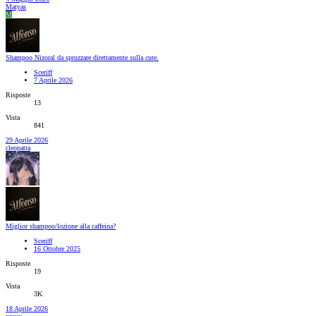
Matyas
M
Shampoo Nizoral da spruzzare direttamente sulla cute.
Sceriff
7 Aprile 2026
Risposte
13
Vista
841
29 Aprile 2026
cleopatra
Miglior shampoo/lozione alla caffeina?
Sceriff
16 Ottobre 2025
Risposte
19
Vista
3K
18 Aprile 2026