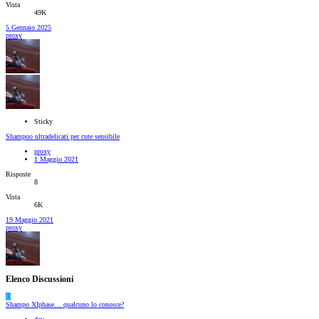
Vista
49K
5 Gennaio 2025
proxy
Sticky
Shampoo ultradelicati per cute sensibile
proxy
1 Maggio 2021
Risposte
8
Vista
6K
19 Maggio 2021
proxy
Elenco Discussioni
D
Shampo XIphase… qualcuno lo conosce?