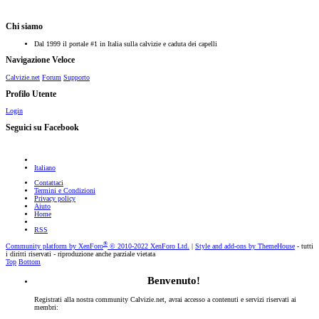
Chi siamo
Dal 1999 il portale #1 in Italia sulla calvizie e caduta dei capelli
Navigazione Veloce
Calvizie.net
Forum
Supporto
Profilo Utente
Login
Seguici su Facebook
Italiano
Contattaci
Termini e Condizioni
Privacy policy
Aiuto
Home
RSS
®
Community platform by XenForo
© 2010-2022 XenForo Ltd.
|
Style and add-ons by ThemeHouse
- tutti
i diritti riservati - riproduzione anche parziale vietata
Top
Bottom
Benvenuto!
Registrati alla nostra community Calvizie.net, avrai accesso a contenuti e servizi riservati ai
membri: