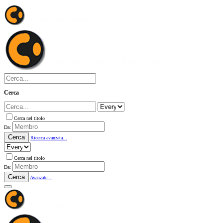
Cerca
Cerca nel titolo
Da:
Cerca
Ricerca avanzata...
Cerca nel titolo
Da:
Cerca
Avanzate...