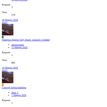
Risposte
3
Vista
279
19 Maggio 2026
proxy
A
Shampoo Alpecin Grey Attack: miracolo o bufala?
antonioinrete
11 Maggio 2026
Risposte
5
Vista
883
14 Maggio 2026
proxy
A
Consigli forfora bambino
alma_5
2 Maggio 2026
Risposte
1