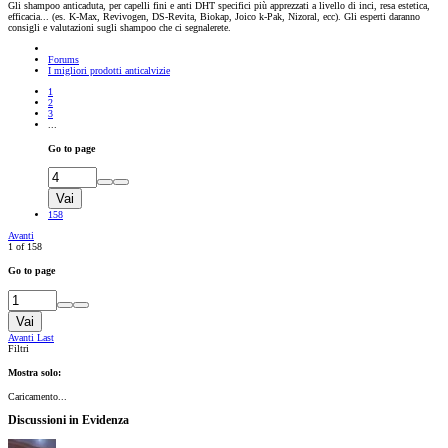
Gli shampoo anticaduta, per capelli fini e anti DHT specifici più apprezzati a livello di inci, resa estetica,
efficacia... (es. K-Max, Revivogen, DS-Revita, Biokap, Joico k-Pak, Nizoral, ecc). Gli esperti daranno
consigli e valutazioni sugli shampoo che ci segnalerete.
Forums
I migliori prodotti anticalvizie
1
2
3
...
Go to page
Vai
158
Avanti
1 of 158
Go to page
Vai
Avanti
Last
Filtri
Mostra solo:
Caricamento...
Discussioni in Evidenza