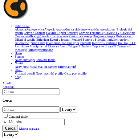
Calvizie.net
Alopecia Androgenetica
Alopecia Areata
Altre calvizie
Aree tematiche
Associazioni
Biologia dei
capelli
Calvizie Comune
Calvizie Digital Academy
Calvizie Femminile
Calvizie TV
Calvizie.net
Canizie capelli grigi/bianchi
Credits e varie
Curiosità e gossip
Diagnosi e terapia
Dieta e capelli
Difetti al capello
Effluvium
Eventi e Incontri
Featured
Forfora e Pidocchi
I migliori prodotti
anticalvizie
Igiene e cura
Infoltimenti non chirurgici
Interviste
Ipertricosi/Irsutismo
Isolinea
LLLT
Per iniziare
Principi attivi
Ricerca e futuro
Telogen Effluvium
Trapianto di capelli
Trattamenti
tricologici
Tricopigmentazione
Home
Forums
Nuovi messaggi
Cerca nel forum
Novità
Nuovi post
Nuovi stati in bacheca
Ultime attività
Utenti
Visitatori attuali
Nuovi post del profilo
Cerca post profilo
Shop
Accedi
Registrati
Cerca
Cerca nel titolo
Da:
Cerca
Ricerca avanzata...