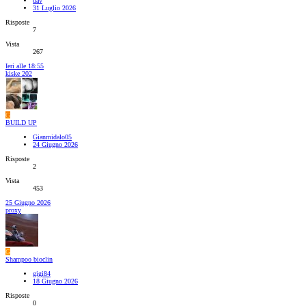
dav
31 Luglio 2026
Risposte
7
Vista
267
Ieri alle 18:55
kiske 202
G
BUILD UP
Gianmidalo05
24 Giugno 2026
Risposte
2
Vista
453
25 Giugno 2026
proxy
G
Shampoo bioclin
gigi84
18 Giugno 2026
Risposte
0