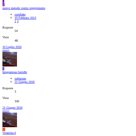
L
C
nuovo metodo contro ingrigimento
cornflake
19 Febbraio 2013
2
3
Risposte
54
Vista
4K
10 Luglio 2026
proxy
S
Integrazione Antidht
sublacum
21 Giugno 2026
Risposte
3
Vista
336
21 Giugno 2026
proxy
M
Vitamina d