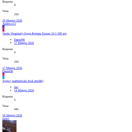
Risposte
0
Vista
219
29 Maggio 2026
Andrew111
A
D
Vendo Vitaminity Ajuga Reptans Extract 10:1 500 mg
Daniel96
17 Maggio 2026
Risposte
0
Vista
233
17 Maggio 2026
Daniel96
D
D
Ajuga ( markeuticals focal antidht)
dav
14 Maggio 2026
Risposte
5
Vista
445
16 Maggio 2026
proxy