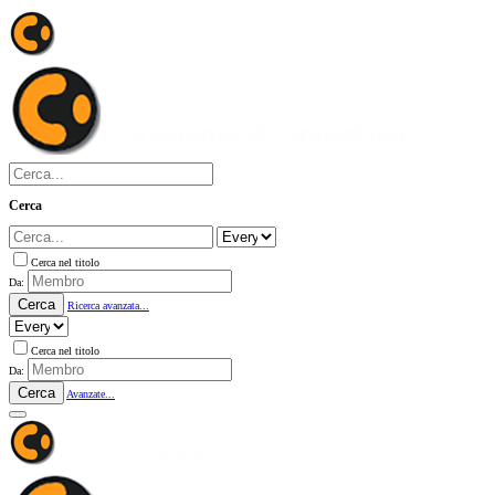
Cerca
Cerca nel titolo
Da:
Cerca
Ricerca avanzata...
Cerca nel titolo
Da:
Cerca
Avanzate...