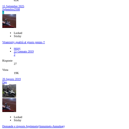
82K
15 Settembre 2025
Sghembio2508
S
Locked
Sticky
Vitaminity qualità al giusto prezzo !!
proxy
22 Gennaio 2019
2
Risposte
27
Vista
19K
20 Agosto 2019
Dep
Locked
Sticky
Domande e risposte Applemets(Annurmets-Annurkap)