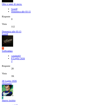
Olio o semi di zucca.
Sceriff
Domenica alle 03:15
Risposte
0
Vista
112
Domenica alle 03:15
Sceriff
W
Sulforafano
wenden63
8 Luglio 2026
2
Risposte
28
Vista
1K
28 Luglio 2026
vforvegeta
S
Nuovo iscritto