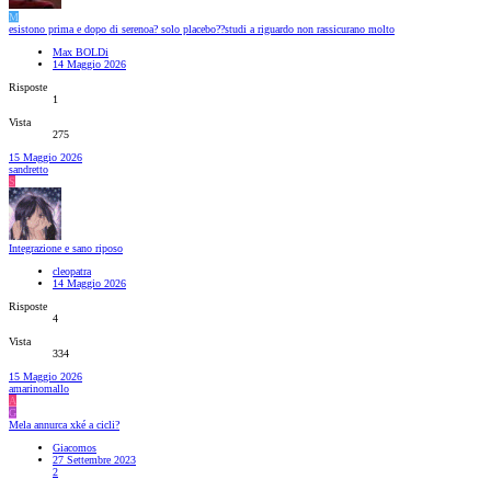
M
esistono prima e dopo di serenoa? solo placebo??studi a riguardo non rassicurano molto
Max BOLDi
14 Maggio 2026
Risposte
1
Vista
275
15 Maggio 2026
sandretto
S
Integrazione e sano riposo
cleopatra
14 Maggio 2026
Risposte
4
Vista
334
15 Maggio 2026
amarinomallo
A
G
Mela annurca xké a cicli?
Giacomos
27 Settembre 2023
2