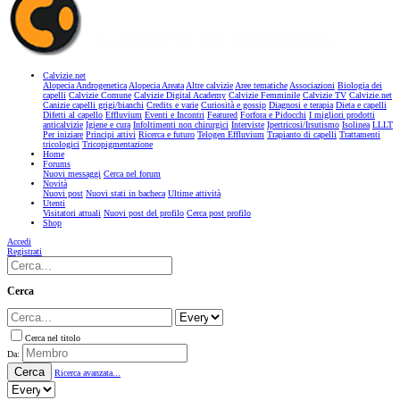
Calvizie.net
Alopecia Androgenetica
Alopecia Areata
Altre calvizie
Aree tematiche
Associazioni
Biologia dei
capelli
Calvizie Comune
Calvizie Digital Academy
Calvizie Femminile
Calvizie TV
Calvizie.net
Canizie capelli grigi/bianchi
Credits e varie
Curiosità e gossip
Diagnosi e terapia
Dieta e capelli
Difetti al capello
Effluvium
Eventi e Incontri
Featured
Forfora e Pidocchi
I migliori prodotti
anticalvizie
Igiene e cura
Infoltimenti non chirurgici
Interviste
Ipertricosi/Irsutismo
Isolinea
LLLT
Per iniziare
Principi attivi
Ricerca e futuro
Telogen Effluvium
Trapianto di capelli
Trattamenti
tricologici
Tricopigmentazione
Home
Forums
Nuovi messaggi
Cerca nel forum
Novità
Nuovi post
Nuovi stati in bacheca
Ultime attività
Utenti
Visitatori attuali
Nuovi post del profilo
Cerca post profilo
Shop
Accedi
Registrati
Cerca
Cerca nel titolo
Da:
Cerca
Ricerca avanzata...