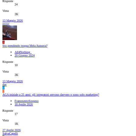
Risposte
24
Vista
2K
13 Maggio 2026
proxy
A
Sto prendendo troppa Mela Annurca?
All4Nothing_
20 Giugno 2024
Risposte
10
Vista
2K
13 Maggio 2026
dav
D
F
AGA iniziale a 25 anni: gli integratori servono davvero o sono solo marketing?
FrammentoSospeso
18 Aprile 2026
Risposte
17
Vista
1K
27 Aprile 2026
SalvaCapelli