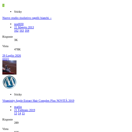
N
Sticky
Nuovo studio risolutivo capelli bianchi --
noel830
22 Maggio 2013
162
163
164
Risposte
3K
Vista
478K
29 Luglio 2026
proxy
Sticky
Vitaminity Apple Extract Hair Complex Plus NOVITÀ 2019
marlin
21 Febbraio 2019
13
14
15
Risposte
289
Vista