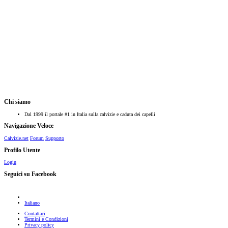
Chi siamo
Dal 1999 il portale #1 in Italia sulla calvizie e caduta dei capelli
Navigazione Veloce
Calvizie.net
Forum
Supporto
Profilo Utente
Login
Seguici su Facebook
Italiano
Contattaci
Termini e Condizioni
Privacy policy