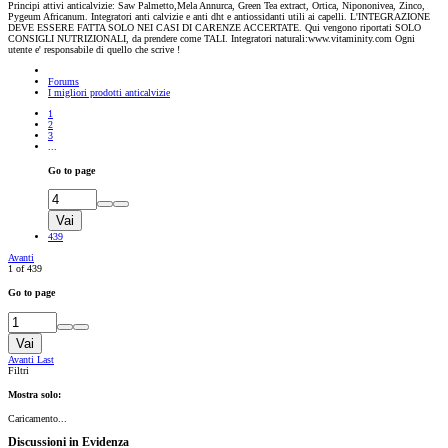
Principi attivi anticalvizie: Saw Palmetto,Mela Annurca, Green Tea extract, Ortica, Nipononivea, Zinco,
Pygeum Africanum. Integratori anti calvizie e anti dht e antiossidanti utili ai capelli. L'INTEGRAZIONE
DEVE ESSERE FATTA SOLO NEI CASI DI CARENZE ACCERTATE. Qui vengono riportati SOLO
CONSIGLI NUTRIZIONALI, da prendere come TALI. Integratori naturali:www.vitaminity.com Ogni
utente e' responsabile di quello che scrive !
Forums
I migliori prodotti anticalvizie
1
2
3
...
Go to page
Vai
439
Avanti
1 of 439
Go to page
Vai
Avanti
Last
Filtri
Mostra solo:
Caricamento...
Discussioni in Evidenza