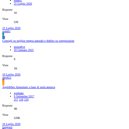
stefa92
21 Luglio 2026
Risposte
18
Vista
539
22 Luglio 2026
stefa92
S
M
Consigli su miglior terapia naturale e dubbio su composizioni
mustafive
20 Gennaio 2025
Risposte
9
Vista
1K
19 Luglio 2026
alex822
A
G
AppleMets Annurmets a base di mela annurca
goldrake
9 Settembre 2017
217
218
219
Risposte
4K
Vista
520K
16 Luglio 2026
loregorzi