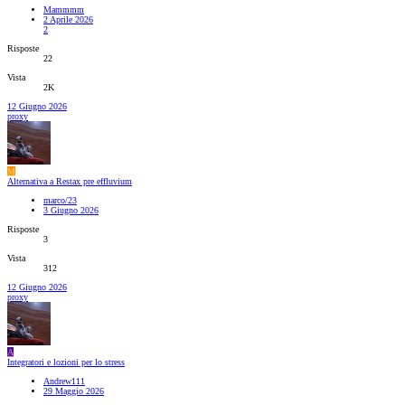
Mammmm
2 Aprile 2026
2
Risposte
22
Vista
2K
12 Giugno 2026
proxy
M
Alternativa a Restax pre effluvium
marco/23
3 Giugno 2026
Risposte
3
Vista
312
12 Giugno 2026
proxy
A
Integratori e lozioni per lo stress
Andrew111
29 Maggio 2026