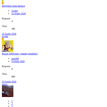
S
G
Integratori mela annurca
gigi84
25 Aprile 2026
Risposte
4
Vista
390
25 Aprile 2026
gigi84
G
Restax Effluvium, quando prenderlo?
eros999
9 Aprile 2026
Risposte
8
Vista
600
10 Aprile 2026
proxy
1
2
3