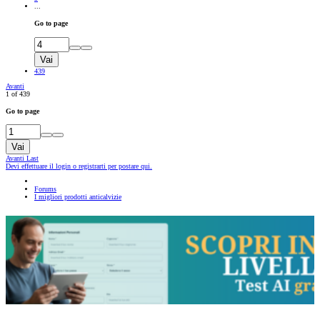
...
Go to page
Vai
439
Avanti
1 of 439
Go to page
Vai
Avanti
Last
Devi effettuare il login o registrarti per postare qui.
Forums
I migliori prodotti anticalvizie