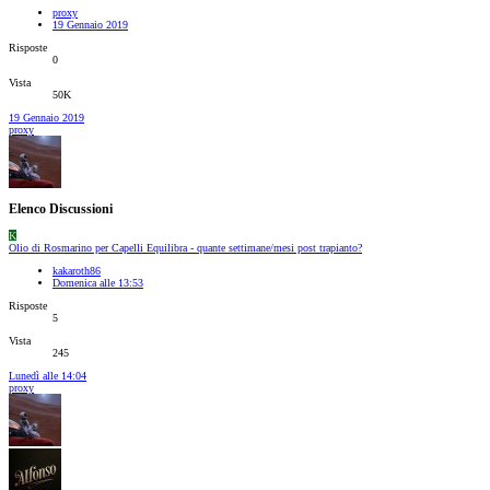
proxy
19 Gennaio 2019
Risposte
0
Vista
50K
19 Gennaio 2019
proxy
Elenco Discussioni
K
Olio di Rosmarino per Capelli Equilibra - quante settimane/mesi post trapianto?
kakaroth86
Domenica alle 13:53
Risposte
5
Vista
245
Lunedì alle 14:04
proxy