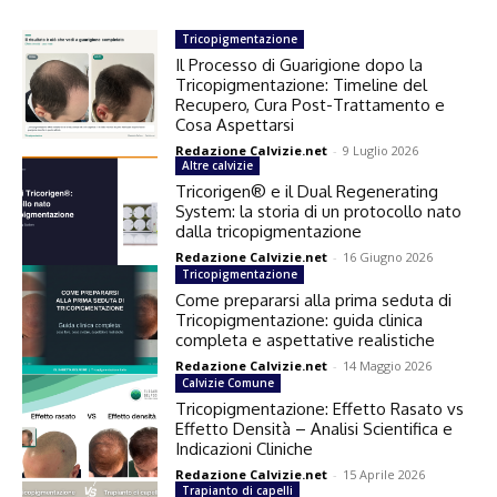
Tricopigmentazione
Il Processo di Guarigione dopo la
Tricopigmentazione: Timeline del
Recupero, Cura Post-Trattamento e
Cosa Aspettarsi
Redazione Calvizie.net
-
9 Luglio 2026
Altre calvizie
Tricorigen® e il Dual Regenerating
System: la storia di un protocollo nato
dalla tricopigmentazione
Redazione Calvizie.net
-
16 Giugno 2026
Tricopigmentazione
Come prepararsi alla prima seduta di
Tricopigmentazione: guida clinica
completa e aspettative realistiche
Redazione Calvizie.net
-
14 Maggio 2026
Calvizie Comune
Tricopigmentazione: Effetto Rasato vs
Effetto Densità – Analisi Scientifica e
Indicazioni Cliniche
Redazione Calvizie.net
-
15 Aprile 2026
Trapianto di capelli