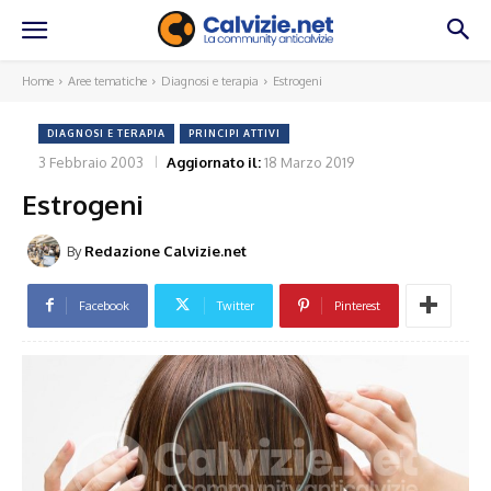
Home
Aree tematiche
Diagnosi e terapia
Estrogeni
DIAGNOSI E TERAPIA
PRINCIPI ATTIVI
3 Febbraio 2003
Aggiornato il:
18 Marzo 2019
Estrogeni
By
Redazione Calvizie.net
Facebook
Twitter
Pinterest