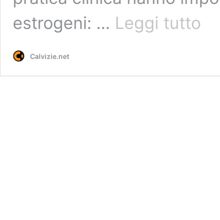
L’uso
estrogeni: …
Leggi tutto
degli
estro
nella
Calvizie.net
cura
della
calviz