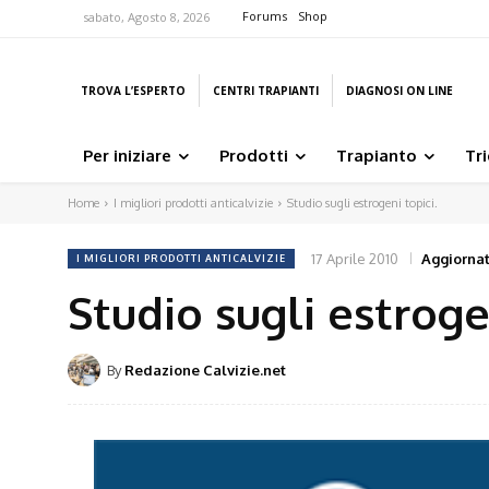
Forums
Shop
sabato, Agosto 8, 2026
TROVA L’ESPERTO
CENTRI TRAPIANTI
DIAGNOSI ON LINE
Per iniziare
Prodotti
Trapianto
Tr
Home
I migliori prodotti anticalvizie
Studio sugli estrogeni topici.
17 Aprile 2010
Aggiornato
I MIGLIORI PRODOTTI ANTICALVIZIE
Studio sugli estroge
By
Redazione Calvizie.net