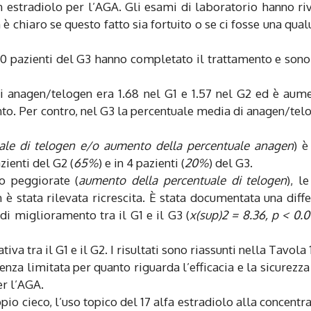
 estradiolo per l’AGA. Gli esami di laboratorio hanno ri
chiaro se questo fatto sia fortuito o se ci fosse una qua
 20 pazienti del G3 hanno completato il trattamento e sono
 di anagen/telogen era 1.68 nel G1 e 1.57 nel G2 ed è aum
nto. Per contro, nel G3 la percentuale media di anagen/tel
uale di telogen e/o aumento della percentuale anagen
) è
azienti del G2 (
65%
) e in 4 pazienti (
20%
) del G3.
o peggiorate (
aumento della percentuale di telogen
), l
n è stata rilevata ricrescita. È stata documentata una diff
 di miglioramento tra il G1 e il G3 (
x(sup)2 = 8.36, p < 0.0
iva tra il G1 e il G2. I risultati sono riassunti nella Tavola 1
enza limitata per quanto riguarda l’efficacia e la sicurezza
er l’AGA.
io cieco, l’uso topico del 17 alfa estradiolo alla concentr