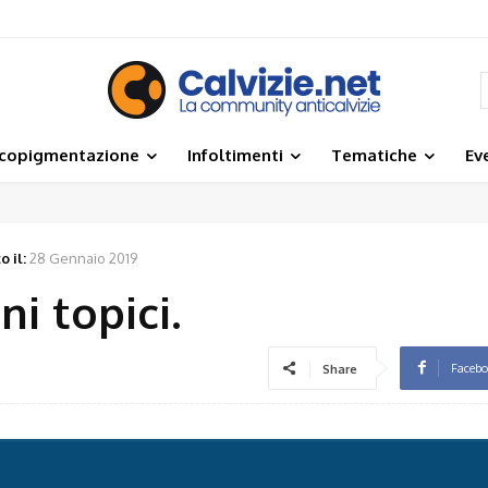
icopigmentazione
Infoltimenti
Tematiche
Ev
 il:
28 Gennaio 2019
ni topici.
Faceb
Share