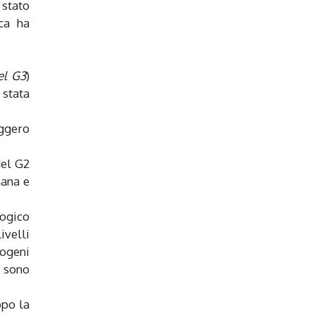
 stato
ca ha
el G3
)
 stata
ggero
del G2
mana e
logico
ivelli
rogeni
o sono
opo la