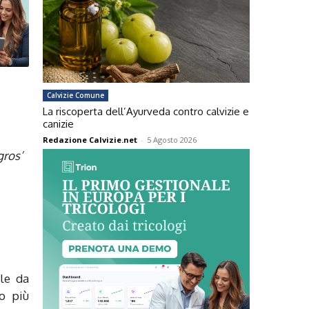
Calvizie Comune
La riscoperta dell’Ayurveda contro calvizie e
canizie
Redazione Calvizie.net
-
5 Agosto 2026
gros’
le da
o più