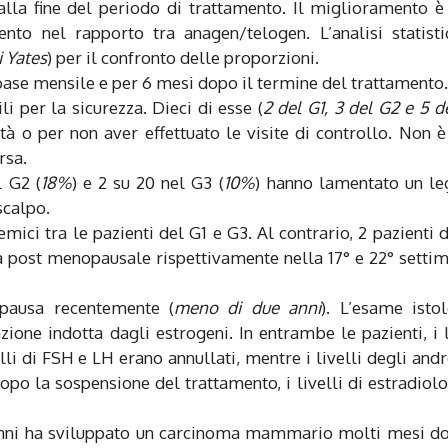
 alla fine del periodo di trattamento. Il miglioramento è
to nel rapporto tra anagen/telogen. L’analisi statisti
i Yates
) per il confronto delle proporzioni.
 base mensile e per 6 mesi dopo il termine del trattamento.
i per la sicurezza. Dieci di esse (
2 del G1, 3 del G2 e 5 d
à o per non aver effettuato le visite di controllo. Non è
rsa.
l G2 (
18%
) e 2 su 20 nel G3 (
10%
) hanno lamentato un le
scalpo.
temici tra le pazienti del G1 e G3. Al contrario, 2 pazienti 
a post menopausale rispettivamente nella 17° e 22° setti
pausa recentemente (
meno di due anni
). L’esame isto
zione indotta dagli estrogeni. In entrambe le pazienti, i l
elli di FSH e LH erano annullati, mentre i livelli degli and
po la sospensione del trattamento, i livelli di estradiol
 anni ha sviluppato un carcinoma mammario molti mesi d