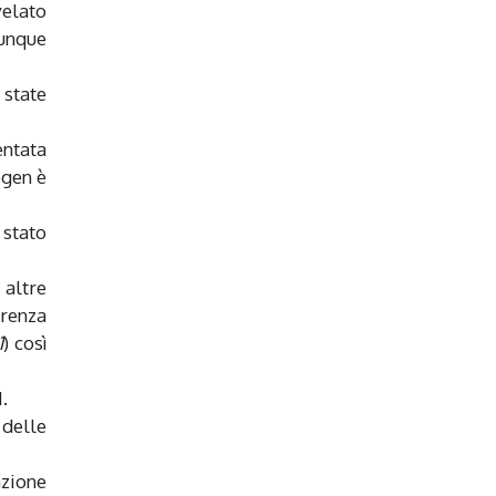
velato
lunque
 state
entata
ogen è
 stato
e altre
erenza
1
) così
.
 delle
azione