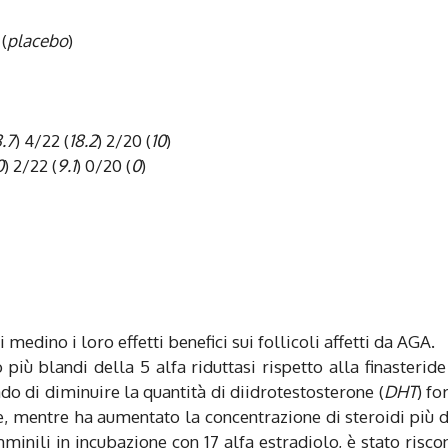
(
placebo
)
.7
) 4/22 (
18.2
) 2/20 (
10
)
0
) 2/22 (
9.1
) 0/20 (
0
)
edino i loro effetti benefici sui follicoli affetti da AGA.
iù blandi della 5 alfa riduttasi rispetto alla finasteride
ado di diminuire la quantità di diidrotestosterone (
DHT
) f
e, mentre ha aumentato la concentrazione di steroidi più 
femminili in incubazione con 17 alfa estradiolo, è stato risco