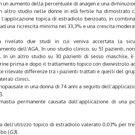
in un aumento della percentuale di anagen e una diminuzio
Un altro studio nelle donne in età fertile ha dimostrato 
l’applicazione topica di estradiolo benzoato, in combin
o ad una ricrescita minima nel 33,3% e una crescita modera
 rivelato due studi in cui veniva accertata la sicu
amento dell’AGA. In uno studio clinico, su 51 pazienti, no
]. In un altro studio su 30 pazienti di sesso maschile, è
urine prima e dopo il trattamento topico con dienestrolo a
e rilevate differenze tra i pazienti trattati e quelli del gru
terali clinici.
opausale in una donna di 74 anni a seguito dell’applicazi
5
].
comastia permanente causata dall’applicazione di una p
za dell’utilizzo topico di estradiolo valerato 0,03% per tr
ebo (
G3
).