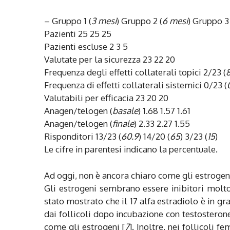
– Gruppo 1 (
3 mesi
) Gruppo 2 (
6 mesi
) Gruppo 3 
Pazienti 25 25 25
Pazienti escluse 2 3 5
Valutate per la sicurezza 23 22 20
Frequenza degli effetti collaterali topici 2/23 (
8
Frequenza di effetti collaterali sistemici 0/23 (
Valutabili per efficacia 23 20 20
Anagen/telogen (
basale
) 1.68 1.57 1.61
Anagen/telogen (
finale
) 2.33 2.27 1.55
Risponditori 13/23 (
60.9
) 14/20 (
65
) 3/23 (
15
)
Le cifre in parentesi indicano la percentuale.
Ad oggi, non è ancora chiaro come gli estrogeni m
Gli estrogeni sembrano essere inibitori molto p
stato mostrato che il 17 alfa estradiolo è in gr
dai follicoli dopo incubazione con testosteron
come gli estrogeni [
7
]. Inoltre, nei follicoli 