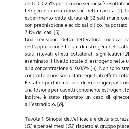
dello 0,025% per almeno sei mesi è risultato 
telogen e in una riduzione della caduta [2]. 
esperimento della durata di 32 settimane con 
con prednisolone e acido salicilico, ha portat
7,1% dei casi [
3
].
Una revisione della letteratura medica ha
dell’applicazione locale di estrogeni nel tratt
stati rilevati effetti collaterali significativi [
2
esaminato il livello totale di estrogeno nelle 
alla concentrazione di 0.05% [
4
]. Non sono stat
controllo e non sono stati registrati effetti colla
È stato riportato un caso di emorragia postmen
una lozione per capelli contenente estrogeni. [
Inoltre, è stato riportato un caso di gine
all’estradiolo. [
6
].
Tavola 1. Sinopsi dell’efficacia e della sicurez
(
G1
) e per sei mesi (
G2
) rispetto al gruppo plac