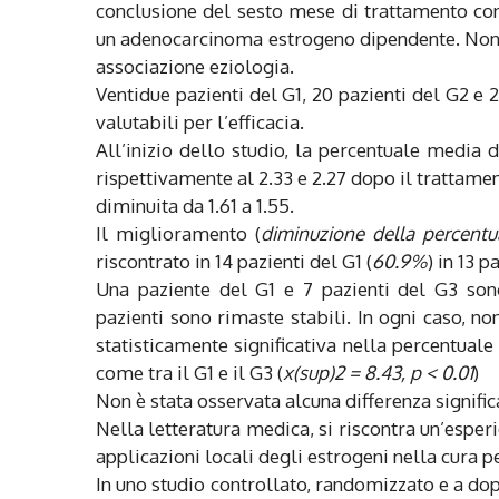
conclusione del sesto mese di trattamento con
un adenocarcinoma estrogeno dipendente. Non è 
associazione eziologia.
Ventidue pazienti del G1, 20 pazienti del G2 e
valutabili per l’efficacia.
All’inizio dello studio, la percentuale media
rispettivamente al 2.33 e 2.27 dopo il trattame
diminuita da 1.61 a 1.55.
Il miglioramento (
diminuzione della percent
riscontrato in 14 pazienti del G1 (
60.9%
) in 13 p
Una paziente del G1 e 7 pazienti del G3 son
pazienti sono rimaste stabili. In ogni caso, no
statisticamente significativa nella percentuale
come tra il G1 e il G3 (
x(sup)2 = 8.43, p < 0.01
)
Non è stata osservata alcuna differenza significat
Nella letteratura medica, si riscontra un’esperi
applicazioni locali degli estrogeni nella cura p
In uno studio controllato, randomizzato e a dopp