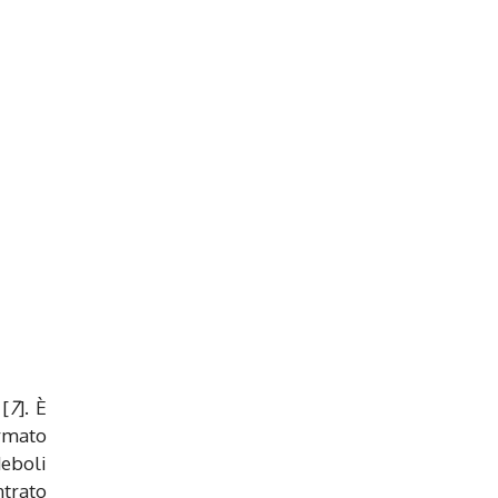
 [
7
]. È
ormato
deboli
ntrato