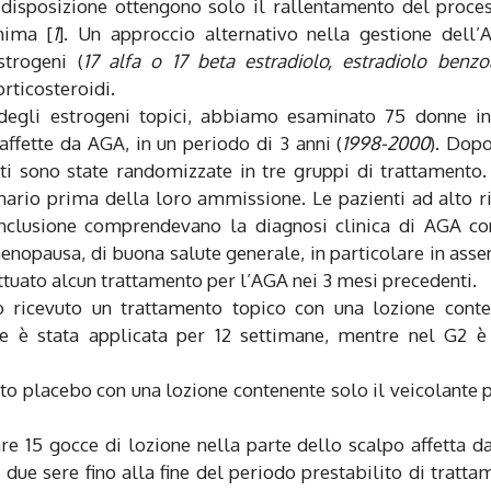
 disposizione ottengono solo il rallentamento del proce
nima [
1
]. Un approccio alternativo nella gestione dell
strogeni (
17 alfa o 17 beta estradiolo, estradiolo benz
orticosteroidi.
a degli estrogeni topici, abbiamo esaminato 75 donne i
 affette da AGA, in un periodo di 3 anni (
1998-2000
). Dop
ti sono state randomizzate in tre gruppi di trattamento
ario prima della loro ammissione. Le pazienti ad alto r
i inclusione comprendevano la diagnosi clinica di AGA c
enopausa, di buona salute generale, in particolare in asse
ettuato alcun trattamento per l’AGA nei 3 mesi precedenti.
o ricevuto un trattamento topico con una lozione conte
ne è stata applicata per 12 settimane, mentre nel G2 è
to placebo con una lozione contenente solo il veicolante 
care 15 gocce di lozione nella parte dello scalpo affetta 
due sere fino alla fine del periodo prestabilito di tratta