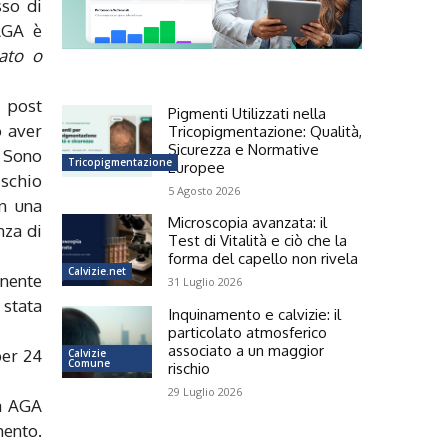
sso di
’AGA è
oato o
n post
Pigmenti Utilizzati nella
o aver
Tricopigmentazione: Qualità,
Sicurezza e Normative
. Sono
Tricopigmentazione
Europee
ischio
5 Agosto 2026
on una
Microscopia avanzata: il
nza di
Test di Vitalità e ciò che la
forma del capello non rivela
Calvizie.net
nente
31 Luglio 2026
 stata
Inquinamento e calvizie: il
particolato atmosferico
associato a un maggior
per 24
Calvizie
Comune
rischio
29 Luglio 2026
da AGA
mento.