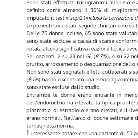
Sono stati effettuati tricogrammi all’inizio e
definito come almeno il 30% di miglioramen
implicato il test x(
sup
)2 (
inclusa la correzione d
Le pazienti sono state seguite clinicamente su
Delle 75 donne incluse, 65 sono state valutabil
sono state escluse a causa di scarsa conformit
notata alcuna significativa reazione topica avve
Sei pazienti, 2 su 23 nel G1 (
8.7%
), 4 su 22 ne
prurito, arrossamento o desquamazione dello 
Non sono stati segnalati effetti collaterali sis
(
9.1%
) hanno riscontrato una emorragia uterin
sono state escluse dallo studio.
Entrambe le donne erano entrante in meno
dell’endometrio ha rilevato la tipica prolifera
plasmatici di estradiolo erano elevati, e il liv
erano normali. Nell’arco di poche settimane do
tornati nella norma.
È interessante notare che una paziente di 53