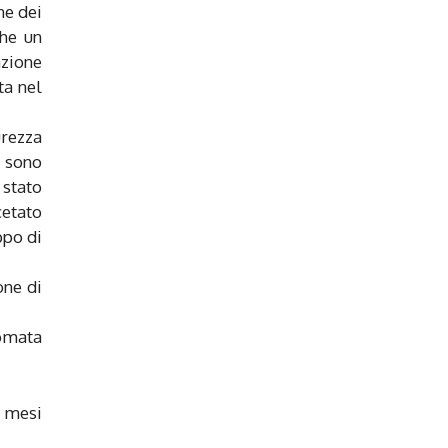
ne dei
che un
azione
ta nel
rezza
n sono
 stato
cetato
ppo di
one di
omata
e mesi