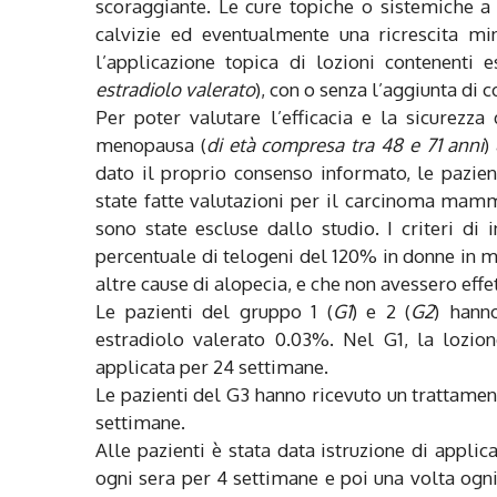
scoraggiante. Le cure topiche o sistemiche a
calvizie ed eventualmente una ricrescita mi
l’applicazione topica di lozioni contenenti e
estradiolo valerato
), con o senza l’aggiunta di c
Per poter valutare l’efficacia e la sicurezz
menopausa (
di età compresa tra 48 e 71 anni
)
dato il proprio consenso informato, le pazien
state fatte valutazioni per il carcinoma mamm
sono state escluse dallo studio. I criteri d
percentuale di telogeni del 120% in donne in m
altre cause di alopecia, e che non avessero eff
Le pazienti del gruppo 1 (
G1
) e 2 (
G2
) hann
estradiolo valerato 0.03%. Nel G1, la lozio
applicata per 24 settimane.
Le pazienti del G3 hanno ricevuto un trattamen
settimane.
Alle pazienti è stata data istruzione di appli
ogni sera per 4 settimane e poi una volta ogni 