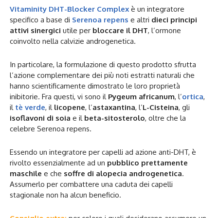
Vitaminity DHT-Blocker Complex
è un integratore
specifico a base di
Serenoa repens
e altri
dieci principi
attivi sinergici
utile per
bloccare il DHT
, l’ormone
coinvolto nella calvizie androgenetica.
In particolare, la formulazione di questo prodotto sfrutta
l’azione complementare dei più noti estratti naturali che
hanno scientificamente dimostrato le loro proprietà
inibitorie. Fra questi, vi sono il
Pygeum africanum
, l’
ortica
,
il
tè verde
, il
licopene
, l’
astaxantina
, l’
L-Cisteina
, gli
isoflavoni di soia
e il
beta-sitosterolo
, oltre che la
celebre Serenoa repens.
Essendo un integratore per capelli ad azione anti-DHT, è
rivolto essenzialmente ad un
pubblico prettamente
maschile
e che
soffre di alopecia androgenetica
.
Assumerlo per combattere una caduta dei capelli
stagionale non ha alcun beneficio.